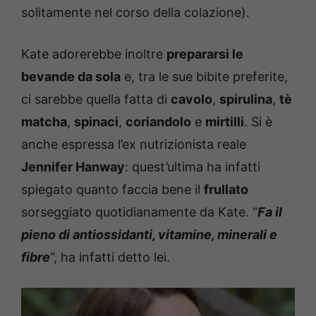
solitamente nel corso della colazione).
Kate adorerebbe inoltre
prepararsi le
bevande da sola
e, tra le sue bibite preferite,
ci sarebbe quella fatta di
cavolo
,
spirulina
,
tè
matcha
,
spinaci
,
coriandolo
e
mirtilli
. Si è
anche espressa l’ex nutrizionista reale
Jennifer Hanway
: quest’ultima ha infatti
spiegato quanto faccia bene il
frullato
sorseggiato quotidianamente da Kate. “
Fa il
pieno di antiossidanti, vitamine, minerali e
fibre
“, ha infatti detto lei.