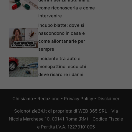
come riconoscerla e come
intervenire
Incubo blatte: dove si
nascondono in casa e
come allontanarle per
sempre
Incidente tra auto e
monopattino: ecco chi
deve risarcire i danni
Chi siamo
-
Redazione
-
Privacy Policy
-
Disclaimer
Solonotizie24.it di proprietà di WEB 365 SRL - Via
Nicola Marchese 10, 00141 Roma (RM) - Codice Fiscale
e Partita I.V.A. 12279101005