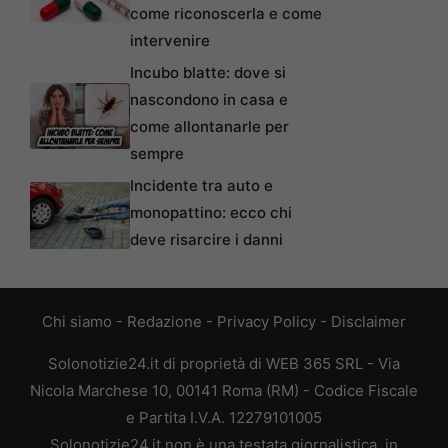
come riconoscerla e come
intervenire
Incubo blatte: dove si
nascondono in casa e
come allontanarle per
sempre
Incidente tra auto e
monopattino: ecco chi
deve risarcire i danni
Chi siamo
-
Redazione
-
Privacy Policy
-
Disclaimer
Solonotizie24.it di proprietà di WEB 365 SRL - Via
Nicola Marchese 10, 00141 Roma (RM) - Codice Fiscale
e Partita I.V.A. 12279101005
Solonotizie24.it non è una testata giornalistica, in