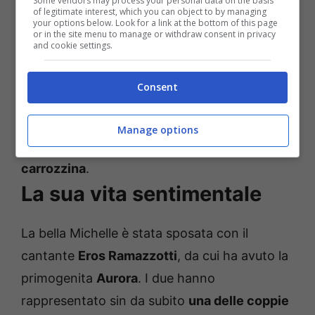
Some vendors may process your personal data on the basis
of legitimate interest, which you can object to by managing
your options below. Look for a link at the bottom of this page
or in the site menu to manage or withdraw consent in privacy
and cookie settings.
Nel filmato in questione, la bella Michelle si
Consent
trova appunto
dietro le quinte di Striscia la
Notizia
e, nell’attesa di condurre il celebre tg
Manage options
satirico, avrebbe scelto d
i sedersi su una
carrozzina
.
La sua vita sentimentale
La bella Michelle è stata sposata con il
cantante
Eros Ramazzotti
, da cui ha avuto la
primogenita
Aurora
. I due hanno
rappresentato sin da subito
una delle coppie