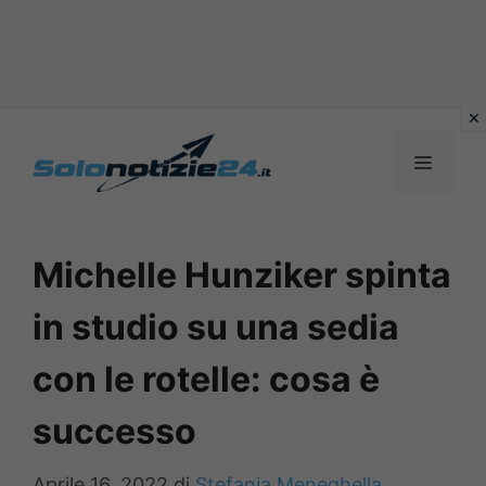
Vai
al
MENU
contenuto
Michelle Hunziker spinta
in studio su una sedia
con le rotelle: cosa è
successo
Aprile 16, 2022
di
Stefania Meneghella