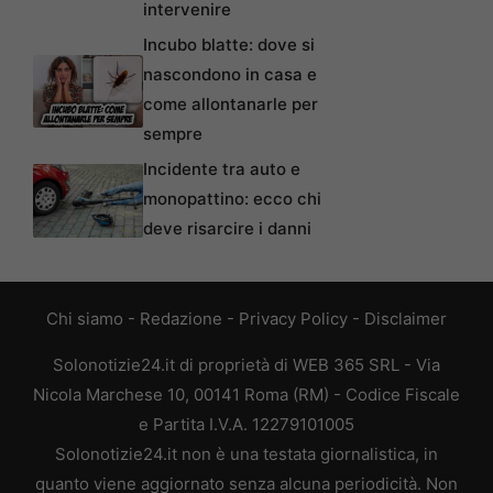
intervenire
Incubo blatte: dove si
nascondono in casa e
come allontanarle per
sempre
Incidente tra auto e
monopattino: ecco chi
deve risarcire i danni
Chi siamo
-
Redazione
-
Privacy Policy
-
Disclaimer
Solonotizie24.it di proprietà di WEB 365 SRL - Via
Nicola Marchese 10, 00141 Roma (RM) - Codice Fiscale
e Partita I.V.A. 12279101005
Solonotizie24.it non è una testata giornalistica, in
quanto viene aggiornato senza alcuna periodicità. Non