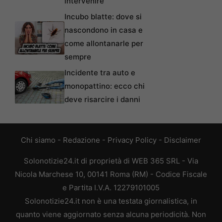
intervenire
Incubo blatte: dove si
nascondono in casa e
come allontanarle per
sempre
Incidente tra auto e
monopattino: ecco chi
deve risarcire i danni
Chi siamo
-
Redazione
-
Privacy Policy
-
Disclaimer
Solonotizie24.it di proprietà di WEB 365 SRL - Via
Nicola Marchese 10, 00141 Roma (RM) - Codice Fiscale
e Partita I.V.A. 12279101005
Solonotizie24.it non è una testata giornalistica, in
quanto viene aggiornato senza alcuna periodicità. Non