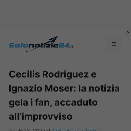
Vai
al
MENU
contenuto
Cecilis Rodriguez e
Ignazio Moser: la notizia
gela i fan, accaduto
all’improvviso
Aprile 13, 2022
di
Luisa Maria Ciccotti