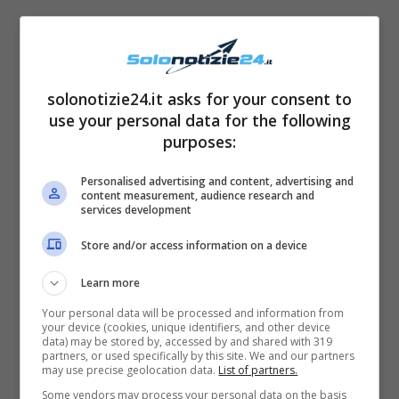
solonotizie24.it asks for your consent to
use your personal data for the following
purposes:
Personalised advertising and content, advertising and
content measurement, audience research and
“Il mio augurio per voi è di spendere tutta la
services development
refurtiva in medicine per voi e per i vostri
Store and/or access information on a device
cari”. L’ex gieffino in quell’occasione ha
Learn more
dichiarato di essersi sentito:
“violentato nella
Your personal data will be processed and information from
sua intimità casalinga”.
your device (cookies, unique identifiers, and other device
data) may be stored by, accessed by and shared with 319
partners, or used specifically by this site. We and our partners
may use precise geolocation data.
List of partners.
Some vendors may process your personal data on the basis