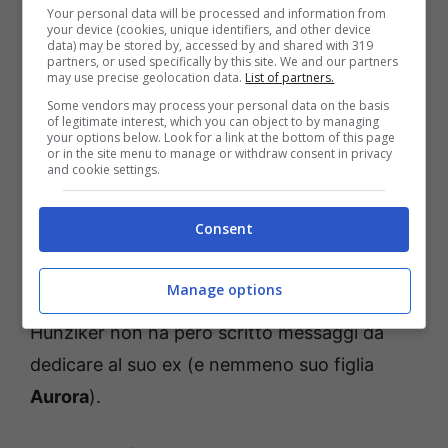
Your personal data will be processed and information from
your device (cookies, unique identifiers, and other device
data) may be stored by, accessed by and shared with 319
partners, or used specifically by this site. We and our partners
may use precise geolocation data.
List of partners.
Some vendors may process your personal data on the basis
of legitimate interest, which you can object to by managing
your options below. Look for a link at the bottom of this page
or in the site menu to manage or withdraw consent in privacy
and cookie settings.
Sono però mancati proprio gli auguri di
Michelle Hunziker
, e questo ha sicuramente
Consent
attirato l’attenzione
dei fans. Quando ci fu il
compleanno della soubrette, Tomaso scrisse:
Manage options
“
Auguri ad una donna meravigliosa
“. La
Hunziker non ha però scritto messaggi da
dedicare al suo ex (e nemmeno suo figlia
Aurora
).