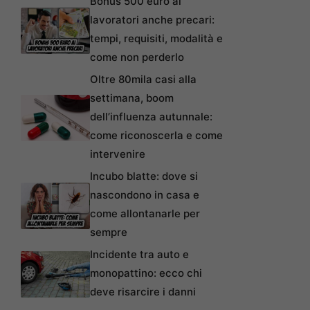
Bonus 500 euro ai
lavoratori anche precari:
tempi, requisiti, modalità e
come non perderlo
Oltre 80mila casi alla
settimana, boom
dell’influenza autunnale:
come riconoscerla e come
intervenire
Incubo blatte: dove si
nascondono in casa e
come allontanarle per
sempre
Incidente tra auto e
monopattino: ecco chi
deve risarcire i danni