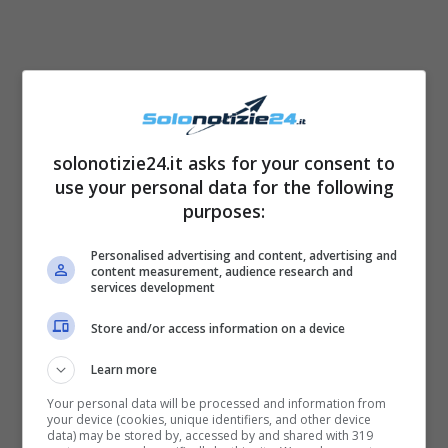
Il suo costume permette infatti di
esaltare le
sue forme più sinuose
e il suo
fisico da urlo
:
solonotizie24.it asks for your consent to
la giovane ha infatti mostrato il suo
use your personal data for the following
sensazionale lato B
, che ha senz’altro
purposes:
mandato in tilt
tutti i suoi fans più affezionati.
Personalised advertising and content, advertising and
Insomma, Shaila è sempre
bellissima
ed è
content measurement, audience research and
services development
riuscita sin da subito a
conquistare i cuori
di
Store and/or access information on a device
moltissimi italiani.
Learn more
Your personal data will be processed and information from
your device (cookies, unique identifiers, and other device
data) may be stored by, accessed by and shared with 319