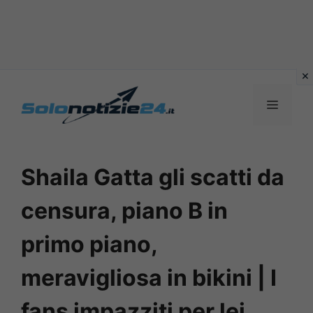
Vai
al
MENU
contenuto
Shaila Gatta gli scatti da
censura, piano B in
primo piano,
meravigliosa in bikini | I
fans impazziti per lei