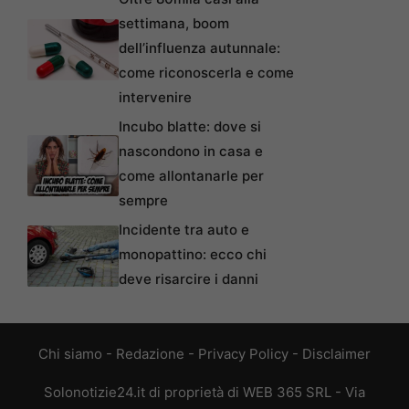
settimana, boom
dell’influenza autunnale:
come riconoscerla e come
intervenire
Incubo blatte: dove si
nascondono in casa e
come allontanarle per
sempre
Incidente tra auto e
monopattino: ecco chi
deve risarcire i danni
Chi siamo
-
Redazione
-
Privacy Policy
-
Disclaimer
Solonotizie24.it di proprietà di WEB 365 SRL - Via