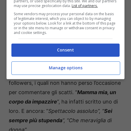
partners, or used specifically by this site. We and our partners
may use precise geolocation data.
List of partners.
Some vendors may process your personal data on the basis
of legitimate interest, which you can object to by managing
your options below. Look for a link at the bottom of this page
or in the site menu to manage or withdraw consent in privacy
and cookie settings.
Consent
Il post ha ovviamente ottenuto
Manage options
numerosissimi consensi
da parte dei suoi
followers, i quali non hanno perso l’occasione
per commentare gli scatti. “
Mamma mia, un
corpo da impazzire
“, ha infatti scritto uno di
loro. E ancora: “
Spettacolo assoluto”, “
Sei
sempre più stupenda
“, “Che meraviglia di
donna”.