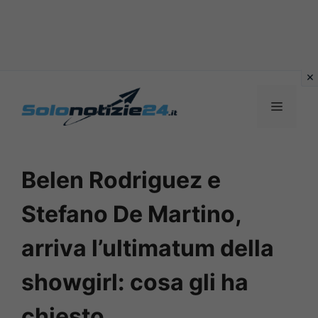
Vai
al
MENU
contenuto
Belen Rodriguez e
Stefano De Martino,
arriva l’ultimatum della
showgirl: cosa gli ha
chiesto