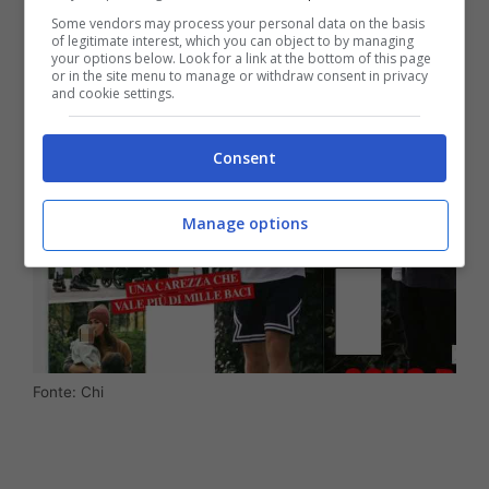
cui Belen e Stefano sono
apparsi insieme sia
Some vendors may process your personal data on the basis
of legitimate interest, which you can object to by managing
con Santiago che con Luna Marì
.
your options below. Look for a link at the bottom of this page
or in the site menu to manage or withdraw consent in privacy
and cookie settings.
Consent
Manage options
Fonte: Chi