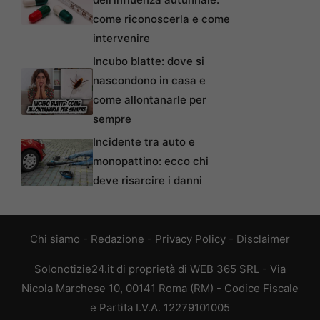
come riconoscerla e come
intervenire
Incubo blatte: dove si
nascondono in casa e
come allontanarle per
sempre
Incidente tra auto e
monopattino: ecco chi
deve risarcire i danni
Chi siamo
-
Redazione
-
Privacy Policy
-
Disclaimer
Solonotizie24.it di proprietà di WEB 365 SRL - Via
Nicola Marchese 10, 00141 Roma (RM) - Codice Fiscale
e Partita I.V.A. 12279101005