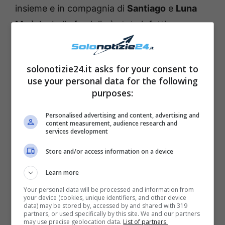
insieme e in compagnia di
Santiago
e
Luna
Marì
. La bella famiglia è stata infatti
paparazzata dal
settimanale diretto da
Alfonso Signorini
.
solonotizie24.it asks for your consent to
use your personal data for the following
Si trovavano tutti in un
parco di Corso
purposes:
Sempione
(Milano): Stefano e Santiago
Personalised advertising and content, advertising and
hanno giocato in una
partita di Basket
,
content measurement, audience research and
services development
mentre Belen è stata
al loro fianco insieme a
Luna Marì
nel passeggino. Stefano si è poi
Store and/or access information on a device
concesso una
pausa
, e la showgirl
gli ha
Learn more
accarezzato la testa
affettuosamente.
Your personal data will be processed and information from
your device (cookies, unique identifiers, and other device
Insomma, si è notata una
certa sintonia tra i
data) may be stored by, accessed by and shared with 319
partners, or used specifically by this site. We and our partners
due
. Questa è inoltre stata la prima volta in
may use precise geolocation data.
List of partners.