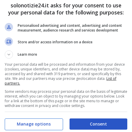
solonotizie24.it asks for your consent to use
your personal data for the following purposes:
Personalised advertising and content, advertising and content
measurement, audience research and services development
uoi
amati bambini
e tutta la sua famiglia, da cui
Store and/or access information on a device
o supporto
. Non è mancato ovviamente anche
Learn more
e
: il rapper è infatti
scoppiato a piangere
, mentre
. La sua emozione è stata
fortissima
, e il tutto è
Your personal data will be processed and information from your device
(cookies, unique identifiers, and other device data) may be stored by,
grafie
.
accessed by and shared with 319 partners, or used specifically by this
site. We and our partners may use precise geolocation data.
List of
partners.
Some vendors may process your personal data on the basis of legitimate
interest, which you can object to by managing your options below. Look
for a link at the bottom of this page or in the site menu to manage or
withdraw consent in privacy and cookie settings.
Manage options
Consent