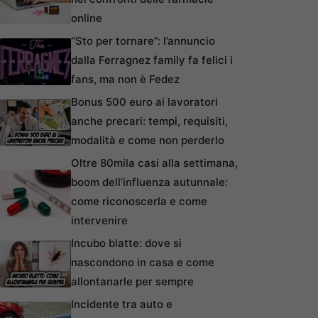
online
“Sto per tornare”: l’annuncio
dalla Ferragnez family fa felici i
fans, ma non è Fedez
Bonus 500 euro ai lavoratori
anche precari: tempi, requisiti,
modalità e come non perderlo
Oltre 80mila casi alla settimana,
boom dell’influenza autunnale:
come riconoscerla e come
intervenire
Incubo blatte: dove si
nascondono in casa e come
allontanarle per sempre
Incidente tra auto e