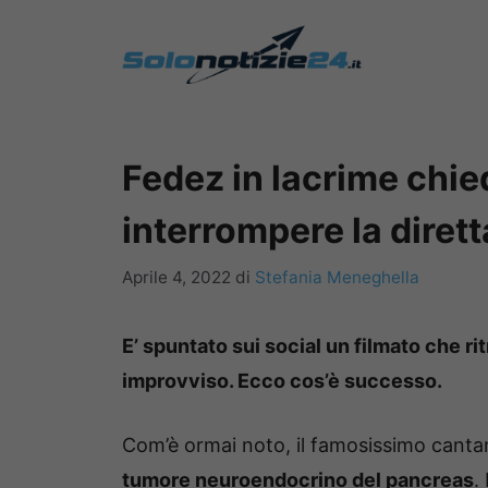
Vai
al
contenuto
Fedez in lacrime chied
interrompere la diret
Aprile 4, 2022
di
Stefania Meneghella
E’ spuntato sui social un filmato che r
improvviso. Ecco cos’è successo.
Com’è ormai noto, il famosissimo cant
tumore neuroendocrino del pancreas
.