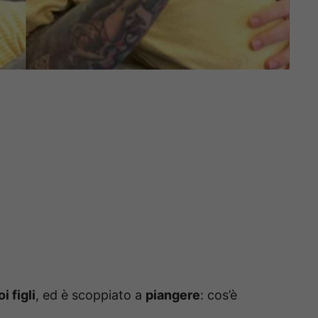
i figli
, ed è scoppiato a
piangere
: cos’è