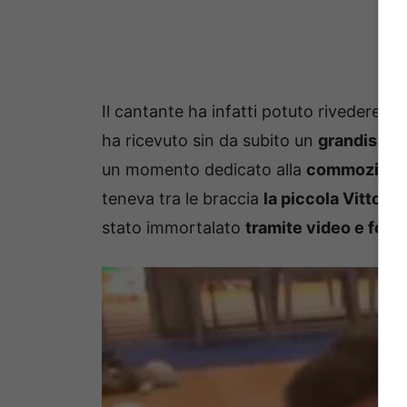
Il cantante ha infatti potuto rivedere i s
ha ricevuto sin da subito un
grandissim
un momento dedicato alla
commozion
teneva tra le braccia
la piccola Vittoria
stato immortalato
tramite video e foto