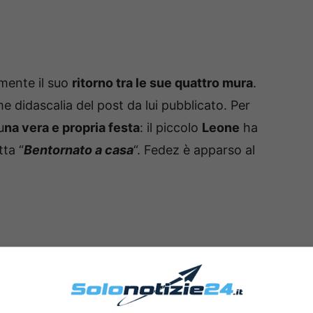
lmente il suo
ritorno tra le sue quattro mura
.
ome didascalia del post da lui pubblicato. Per
u
na vera e propria festa
: il piccolo
Leone
ha
tta “
Bentornato a casa
“. Fedez è apparso al