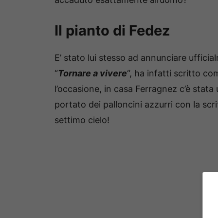
Il pianto di Fedez
E’ stato lui stesso ad annunciare ufficia
“
Tornare a vivere
“, ha infatti scritto c
l’occasione, in casa Ferragnez c’è stata 
portato dei palloncini azzurri con la scri
settimo cielo!