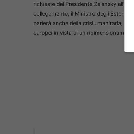
richieste del Presidente Zelensky all’All
collegamento, il Ministro degli Esteri
Lui
parlerà anche della crisi umanitaria, dell
europei in vista di un ridimensionament