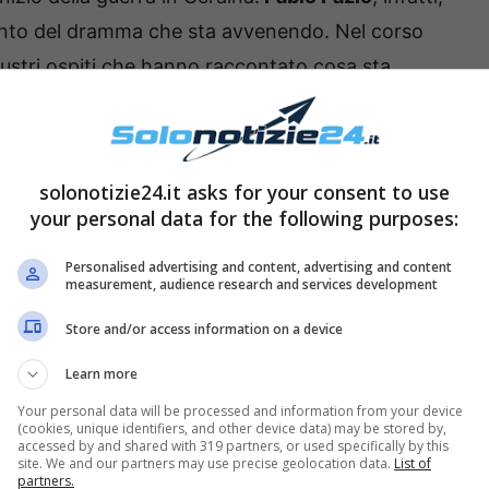
onto del dramma che sta avvenendo. Nel corso
llustri ospiti che hanno raccontato cosa sta
ossonero Andrij Schevkenko e il regista Sean
solonotizie24.it asks for your consent to use
n studio, ed esclusive interviste, si tratterà
your personal data for the following purposes:
timi aggiornamenti sul tema provenienti
Personalised advertising and content, advertising and content
measurement, audience research and services development
Store and/or access information on a device
he Tempo Che Fa
Learn more
l Segretario Generale della Nato
Jen Stoltenberg.
Your personal data will be processed and information from your device
(cookies, unique identifiers, and other device data) may be stored by,
 attenzione dai media di tutto il mondo, si
accessed by and shared with 319 partners, or used specifically by this
site. We and our partners may use precise geolocation data.
List of
 anche delle accuse della Russia alla Nato, delle
partners.