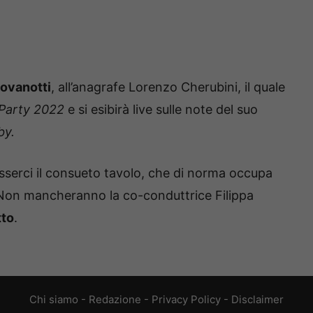
ovanotti
, all’anagrafe Lorenzo Cherubini, il quale
Party 2022
e si esibirà live sulle note del suo
by.
serci il consueto tavolo, che di norma occupa
 Non mancheranno la co-conduttrice Filippa
tto
.
Chi siamo
-
Redazione
-
Privacy Policy
-
Disclaimer