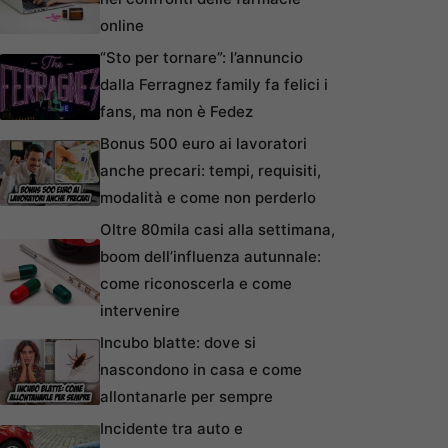
online
“Sto per tornare”: l’annuncio
dalla Ferragnez family fa felici i
fans, ma non è Fedez
Bonus 500 euro ai lavoratori
anche precari: tempi, requisiti,
modalità e come non perderlo
Oltre 80mila casi alla settimana,
boom dell’influenza autunnale:
come riconoscerla e come
intervenire
Incubo blatte: dove si
nascondono in casa e come
allontanarle per sempre
Incidente tra auto e