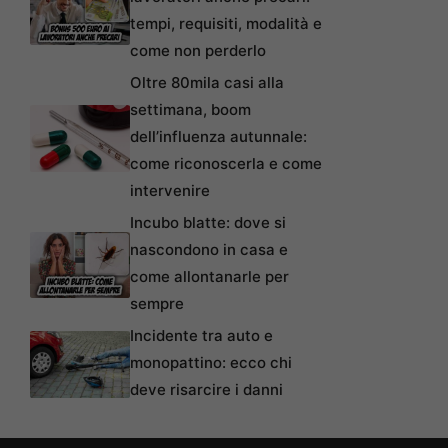
tempi, requisiti, modalità e
come non perderlo
Oltre 80mila casi alla
settimana, boom
dell’influenza autunnale:
come riconoscerla e come
intervenire
Incubo blatte: dove si
nascondono in casa e
come allontanarle per
sempre
Incidente tra auto e
monopattino: ecco chi
deve risarcire i danni