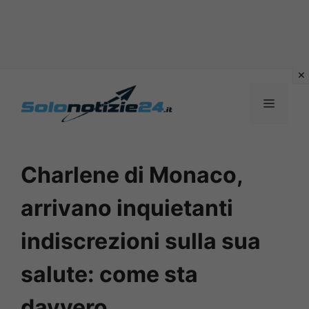
Vai
al
MENU
contenuto
Charlene di Monaco,
arrivano inquietanti
indiscrezioni sulla sua
salute: come sta
davvero