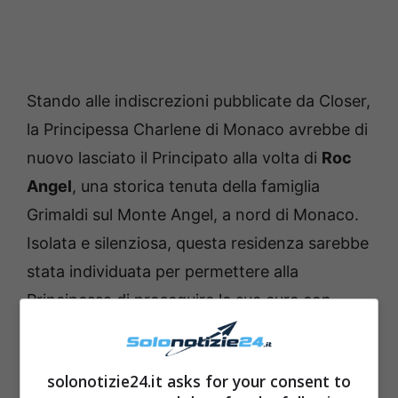
Stando alle indiscrezioni pubblicate da Closer,
la Principessa Charlene di Monaco avrebbe di
nuovo lasciato il Principato alla volta di
Roc
Angel
, una storica tenuta della famiglia
Grimaldi sul Monte Angel, a nord di Monaco.
Isolata e silenziosa, questa residenza sarebbe
stata individuata per permettere alla
Principessa di proseguire le sue cure con
tranquillità e discrezione, lontana dai media
ma anche dalle beghe della Corte
solonotizie24.it asks for your consent to
monegasca. La moglie del Principe Alberto,