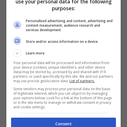
use your personal data for the following
dunque, sta continuando le sue cure, seguita
purposes:
da medici, vari collaboratori – tra i quali un
Personalised advertising and content, advertising and
istruttore di yoga – e uno chef stellato,
content measurement, audience research and
services development
incaricato di cucinare i pasti previsti dalla
rigida dieta alla quale è sottoposta la
Store and/or access information on a device
Principessa. Come anticipato, Charlene, però,
Learn more
sarebbe ancora molto provata:
“Peserebbe
Your personal data will be processed and information from
your device (cookies, unique identifiers, and other device
meno di 50 chili e si nutre con una
data) may be stored by, accessed by and shared with 319
partners, or used specifically by this site. We and our partners
cannuccia. Gli interventi in Sudafrica l’hanno
may use precise geolocation data.
List of partners.
molto indebolita
“, scrive Lc News.
Some vendors may process your personal data on the basis
of legitimate interest, which you can object to by managing
your options below. Look for a link at the bottom of this page
or in the site menu to manage or withdraw consent in privacy
and cookie settings.
Consent