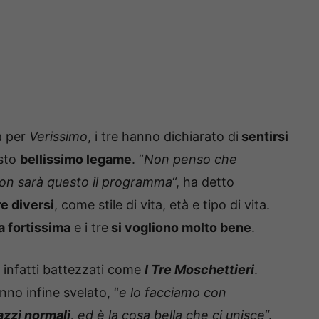
ta per
Verissimo
, i tre hanno dichiarato di
sentirsi
esto
bellissimo legame
. “
Non penso che
non sarà questo il programma
“, ha detto
e diversi
, come stile di vita, età e tipo di vita.
a fortissima
e i tre
si vogliono molto bene
.
i infatti battezzati come
I Tre Moschettieri
.
anno infine svelato, “
e lo facciamo con
azzi normali
, ed è la cosa bella che ci unisce
“.