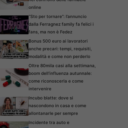
online
“Sto per tornare”: l’annuncio
dalla Ferragnez family fa felici i
fans, ma non è Fedez
Bonus 500 euro ai lavoratori
anche precari: tempi, requisiti,
modalità e come non perderlo
Oltre 80mila casi alla settimana,
boom dell’influenza autunnale:
come riconoscerla e come
intervenire
Incubo blatte: dove si
nascondono in casa e come
allontanarle per sempre
Incidente tra auto e