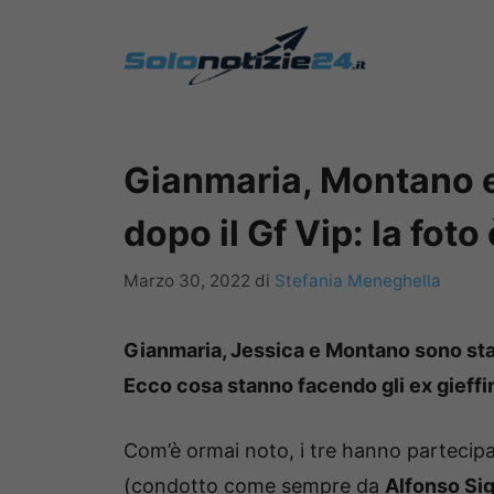
Vai
al
contenuto
Gianmaria, Montano e
dopo il Gf Vip: la foto 
Marzo 30, 2022
di
Stefania Meneghella
Gianmaria, Jessica e Montano sono stat
Ecco cosa stanno facendo gli ex gieffin
Com’è ormai noto, i tre hanno partecipat
(condotto come sempre da
Alfonso Sig