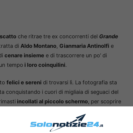
scatto
che ritrae tre ex concorrenti del
Grande
tratta di
Aldo Montano
,
Gianmaria Antinolfi
e
di
cenare insieme
e di trascorrere un po’ di
 un tempo
i loro coinquilini
.
lto
felici e sereni
di trovarsi lì. La fotografia sta
sta conquistando i cuori di migliaia di seguaci del
rimasti
incollati al piccolo schermo
, per scoprire
re programma.