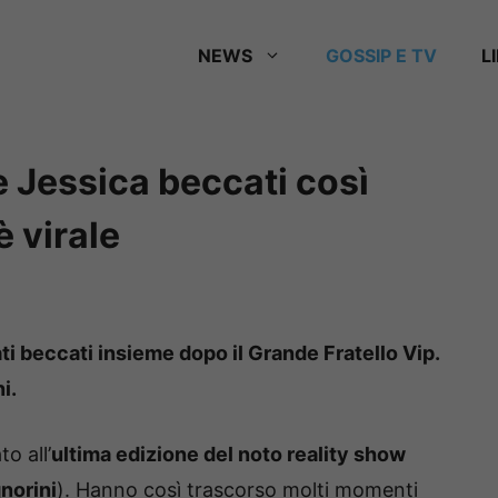
NEWS
GOSSIP E TV
L
 Jessica beccati così
è virale
i beccati insieme dopo il Grande Fratello Vip.
i.
o all’
ultima edizione del noto reality show
norini
). Hanno così trascorso molti momenti