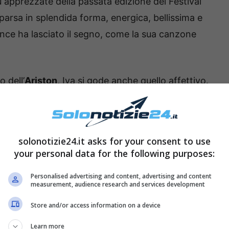
ù apprezzate della passata edizione del Festival
parsa in splendida forma, energica, bellissima e
ce ha lasciato il segno, come la sua canzone
 dell’
Ariston
, Iva si gode anche quello affettivo.
 settimanale Intimità, Iva ha annunciato che presto
solonotizie24.it asks for your consent to use
 la voglia di amare e di ricominciare così, dopo
your personal data for the following purposes:
oldi
, ha deciso di riprovarci con il suo nuovo
Personalised advertising and content, advertising and content
measurement, audience research and services development
Store and/or access information on a device
Learn more