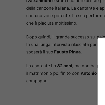
Iva Zanicchi
è stata una delle artiste pi
della canzone italiana. La cantante è ap
con una voce potente. La sua performan
che è piaciuta moltissimo.
Dopo quindi, il grande successo sul palco
In una lunga intervista rilasciata per il
sposerà il suo
Fausto Pinna.
La cantante ha
82 anni,
ma non ha perso
il matrimonio poi finito con
Antonio Ans
compagno.