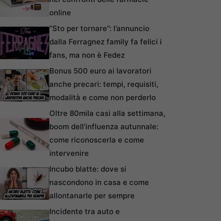
online
“Sto per tornare”: l’annuncio
dalla Ferragnez family fa felici i
fans, ma non è Fedez
Bonus 500 euro ai lavoratori
anche precari: tempi, requisiti,
modalità e come non perderlo
Oltre 80mila casi alla settimana,
boom dell’influenza autunnale:
come riconoscerla e come
intervenire
Incubo blatte: dove si
nascondono in casa e come
allontanarle per sempre
Incidente tra auto e