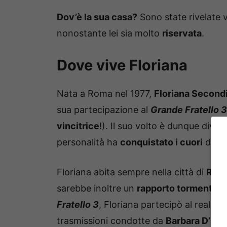
Dov’è la sua casa?
Sono state rivelate 
nonostante lei sia molto
riservata
.
Dove vive Floriana
Nata a Roma nel 1977,
Floriana Second
sua partecipazione al
Grande Fratello 3
vincitrice
!). Il suo volto è dunque dive
personalità ha
conquistato i cuori
di mi
Floriana abita sempre nella città di
Rom
sarebbe inoltre un
rapporto tormentato
Fratello 3
, Floriana partecipò al reality
L
trasmissioni condotte da
Barbara D’Urs