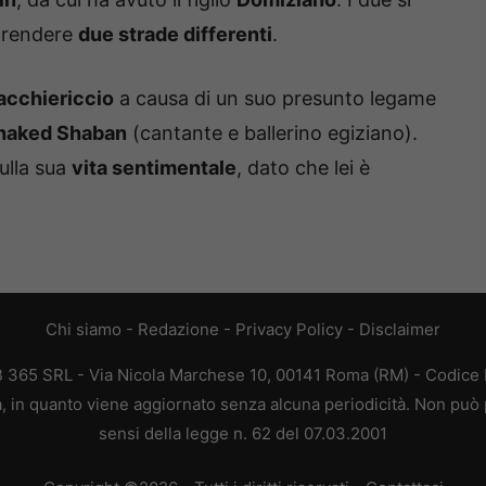
 prendere
due strade differenti
.
acchiericcio
a causa di un suo presunto legame
haked Shaban
(cantante e ballerino egiziano).
ulla sua
vita sentimentale
, dato che lei è
Chi siamo
-
Redazione
-
Privacy Policy
-
Disclaimer
EB 365 SRL - Via Nicola Marchese 10, 00141 Roma (RM) - Codice F
ca, in quanto viene aggiornato senza alcuna periodicità. Non può 
sensi della legge n. 62 del 07.03.2001