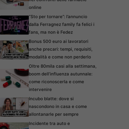
online
“Sto per tornare”: l’annuncio
dalla Ferragnez family fa felici i
fans, ma non è Fedez
Bonus 500 euro ai lavoratori
anche precari: tempi, requisiti,
modalità e come non perderlo
Oltre 80mila casi alla settimana,
boom dell’influenza autunnale:
come riconoscerla e come
intervenire
Incubo blatte: dove si
nascondono in casa e come
allontanarle per sempre
Incidente tra auto e