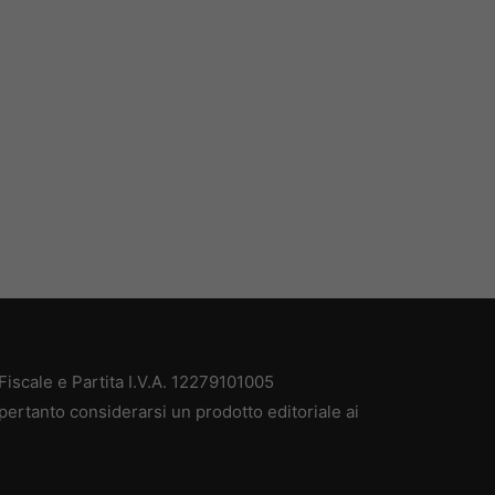
iscale e Partita I.V.A. 12279101005
pertanto considerarsi un prodotto editoriale ai