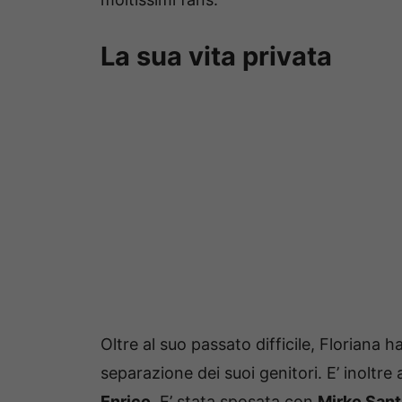
La sua vita privata
Oltre al suo passato difficile, Floriana
separazione dei suoi genitori. E’ inoltre 
Enrico
. E’ stata sposata con
Mirko Sant