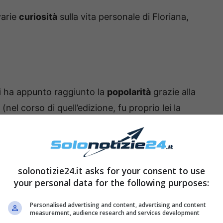
varie
curiosità
sulla vita personale di Floriana,
i
ha appunto raggiunto la
popolarità
grazie alla
(nel corso di quell’edizione, fu proprio lei la
ntato molto noto nel piccolo schermo, e la sua
gliaia di telespettatori. Dove vive oggi la donna?
a
, suo luogo d’origine. Nel suo passato, ci
solonotizie24.it asks for your consent to use
your personal data for the following purposes:
 con sua madre
. Dopo la fine del
Grande
a Fattoria
e diventò poi opinionista delle
Personalised advertising and content, advertising and content
measurement, audience research and services development
o
, ossia
Pomeriggio Cinque
e
Domenica Live
.