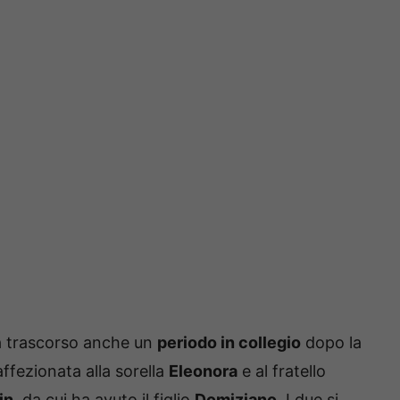
 ha trascorso anche un
periodo in collegio
dopo la
affezionata alla sorella
Eleonora
e al fratello
in
, da cui ha avuto il figlio
Domiziano
. I due si