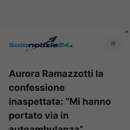
Vai
al
MENU
contenuto
Aurora Ramazzotti la
confessione
inaspettata: “Mi hanno
portato via in
autoambulanza”