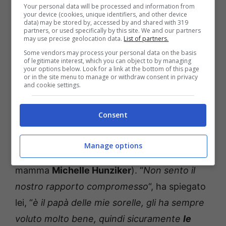
Your personal data will be processed and information from
your device (cookies, unique identifiers, and other device
data) may be stored by, accessed by and shared with 319
partners, or used specifically by this site. We and our partners
may use precise geolocation data.
List of partners.
Some vendors may process your personal data on the basis
of legitimate interest, which you can object to by managing
your options below. Look for a link at the bottom of this page
or in the site menu to manage or withdraw consent in privacy
and cookie settings.
Poi ha parlato anche di altri argomenti della
sua
vita privata
, come l’
adolescenza
e i primi
Consent
turbamenti
, fino ad arrivare ai suoi
problemi
alimentari
. Infine, ha anche raccontato
Manage options
qualcosa su
Tomaso Trussardi
(l’ex della sua
mamma
Michelle Hunziker
). “
Non sento il
nostro rapporto compromesso
“, ha spiegato
lei, “
è il papà delle mie sorelle, gli ha sempre
voluto molto bene, quindi sicuramente
le