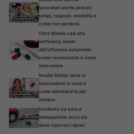
lavoratori anche precari:
tempi, requisiti, modalità e
come non perderlo
Oltre 80mila casi alla
settimana, boom
dell’influenza autunnale:
come riconoscerla e come
intervenire
Incubo blatte: dove si
nascondono in casa e
come allontanarle per
sempre
Incidente tra auto e
monopattino: ecco chi
deve risarcire i danni