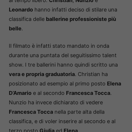
al tempo libero.
Christian
,
Nunzio
e
Leonardo
hanno infatti deciso di stilare una
classifica delle
ballerine professioniste più
belle
.
Il filmato è infatti stato mandato in onda
durante una puntata del seguitissimo talent
show. I tre ballerini hanno quindi scritto una
vera e propria graduatoria
. Christian ha
posizionato ad esempio al primo posto
Elena
D’Amario
e al secondo
Francesca Tocca
.
Nunzio ha invece dichiarato di vedere
Francesca Tocca
nella parte alta della
classifica, e di voler inserire al secondo e al
terzo posto
Giulia
ed
Elena
.