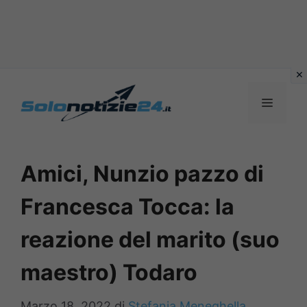
Vai
al
MENU
contenuto
Amici, Nunzio pazzo di
Francesca Tocca: la
reazione del marito (suo
maestro) Todaro
Marzo 18, 2022
di
Stefania Meneghella