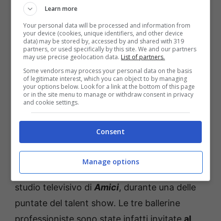
Learn more
Your personal data will be processed and information from
your device (cookies, unique identifiers, and other device
data) may be stored by, accessed by and shared with 319
partners, or used specifically by this site. We and our partners
may use precise geolocation data.
List of partners.
“
Non aggiungo nulla, io sono oggettivo
“, ha
Some vendors may process your personal data on the basis
of legitimate interest, which you can object to by managing
detto infatti il giovane, “
Francesca è uno
your options below. Look for a link at the bottom of this page
or in the site menu to manage or withdraw consent in privacy
spettacolo per me
“. Ma cos’ha pensato
and cookie settings.
Raimondo Todaro
(il marito della Tocca)?
Consent
La reazione di Todaro
Manage options
Il filmato è stato appunto guardato nello
studio televisivo di
Amici
, durante una delle
puntate del talent show. Le tre ballerine
professioniste sono state infatti invitate
al