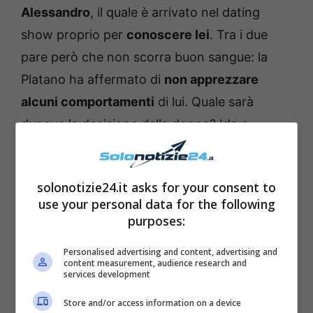
Alessandro
, il quale è arrivato nel dating
show proprio per
conoscere lei
. Tra i due
pare però che non scorra buon sangue: la
Platano ha affermato di
non apprezzare
alcuni comportamenti
di lui. Quale sarà
dunque la decisione della donna? Ida e
Alessandro dovrebbero tornare al centro
dello studio per
raccontare come stia
solonotizie24.it asks for your consent to
andando
il loro legame: avrebbero infatti
use your personal data for the following
posticipato il
weekend a Palermo
, e ci
purposes:
sarebbe stato nuovamente uno
scontro
.
Personalised advertising and content, advertising and
content measurement, audience research and
services development
Store and/or access information on a device