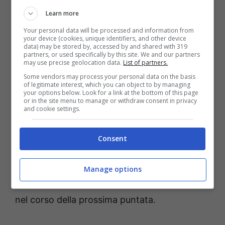
Learn more
Your personal data will be processed and information from
your device (cookies, unique identifiers, and other device
data) may be stored by, accessed by and shared with 319
partners, or used specifically by this site. We and our partners
may use precise geolocation data.
List of partners.
Some vendors may process your personal data on the basis
of legitimate interest, which you can object to by managing
your options below. Look for a link at the bottom of this page
or in the site menu to manage or withdraw consent in privacy
Si dovrebbe inoltre dare spazio alla signora
and cookie settings.
Pinuccia
, la quale ha incontrato un signore
(suo
corteggiatore
). La donna avrebbe però
Consent
rifiutato la sua corte
, e questo avrebbe
portato
Tina Cipollari
ad avere una reazione.
Manage options
Le due dovrebbero
scontrarsi
nuovamente,
nel corso della prossima puntata.