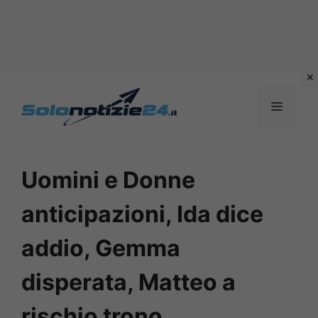
Vai
al
MENU
contenuto
Uomini e Donne
anticipazioni, Ida dice
addio, Gemma
disperata, Matteo a
rischio trono