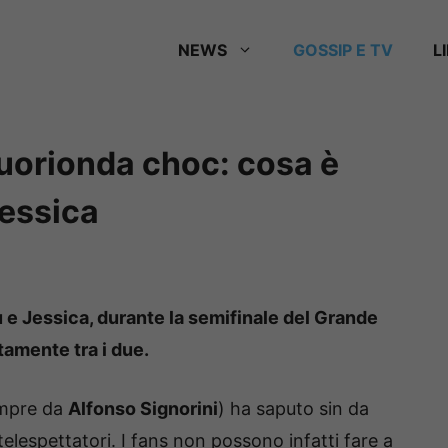
NEWS
GOSSIP E TV
L
fuorionda choc: cosa è
Jessica
 e Jessica, durante la semifinale del Grande
tamente tra i due.
empre da
Alfonso Signorini
) ha saputo sin da
 telespettatori. I fans non possono infatti fare a