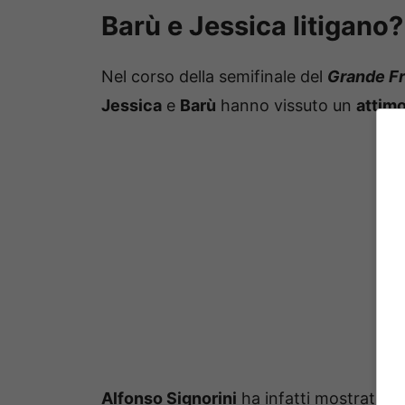
Barù e Jessica litigano?
Nel corso della semifinale del
Grande Fr
Jessica
e
Barù
hanno vissuto un
attimo
Alfonso Signorini
ha infatti mostrato u