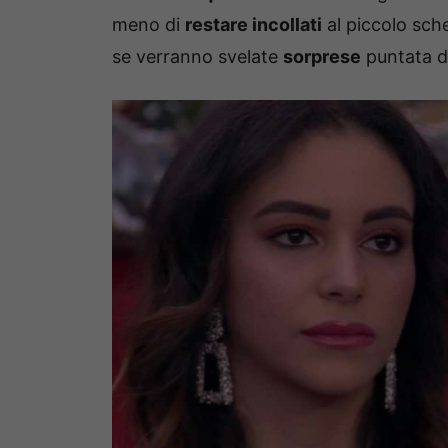
meno di
restare incollati
al piccolo sch
se verranno svelate
sorprese
puntata d