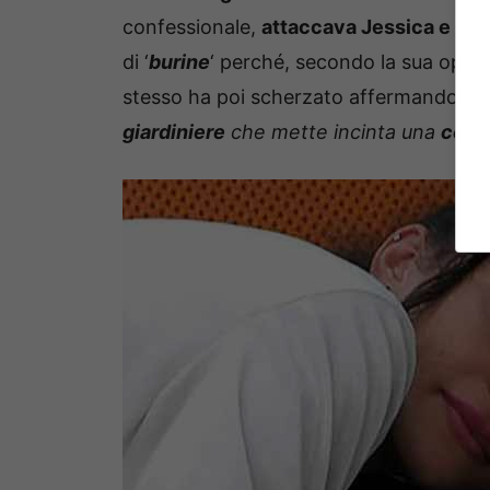
confessionale,
attaccava Jessica e Lul
di ‘
burine
‘ perché, secondo la sua opini
stesso ha poi scherzato affermando c
giardiniere
che mette incinta una
cont