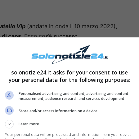
atello Vip
(andata in onda il 10 marzo 2022),
 di caos
. Ecco cos’è successo.
solonotizie24.it asks for your consent to use
your personal data for the following purposes:
Personalised advertising and content, advertising and content
measurement, audience research and services development
Store and/or access information on a device
Learn more
Your personal data will be processed and information from your device
n filmato che ritraeva
Barù
il quale, nel