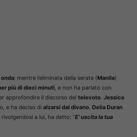
i onda
: mentre l’eliminata della serata (
Manila
)
per più di dieci minuti
, e non ha parlato con
r approfondire il discorso del
televoto
.
Jessica
po, e ha deciso di
alzarsi dal divano
.
Delia Duran
 rivolgendosi a lui, ha detto: “
E’ uscita la tua