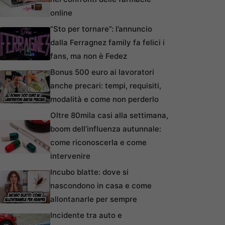
online
“Sto per tornare”: l’annuncio
dalla Ferragnez family fa felici i
fans, ma non è Fedez
Bonus 500 euro ai lavoratori
anche precari: tempi, requisiti,
modalità e come non perderlo
Oltre 80mila casi alla settimana,
boom dell’influenza autunnale:
come riconoscerla e come
intervenire
Incubo blatte: dove si
nascondono in casa e come
allontanarle per sempre
Incidente tra auto e