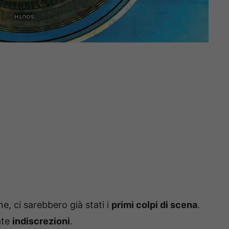
ne, ci sarebbero già stati i
primi colpi di scena
.
ate
indiscrezioni
.