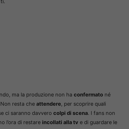
ti.
ando, ma la produzione non ha
confermato
né
? Non resta che
attendere
, per scoprire quali
se ci saranno davvero
colpi di scena
. I fans non
o l’ora di restare
incollati alla tv
e di guardare le