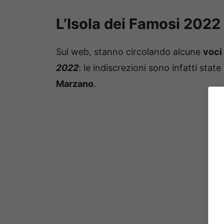
L’Isola dei Famosi 2022 
Sul web, stanno circolando alcune
voci
2022
: le indiscrezioni sono infatti stat
Marzano
.