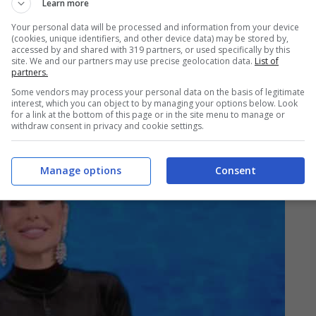
Learn more
Your personal data will be processed and information from your device
be già un primo (e inaspettato)
colpo di scena
(cookies, unique identifiers, and other device data) may be stored by,
accessed by and shared with 319 partners, or used specifically by this
 avrebbe infatti
contratto il Covid
: si tratterebbe
site. We and our partners may use precise geolocation data.
List of
partners.
Campagna
. La sua
positività
sarebbe avvenuta
Some vendors may process your personal data on the basis of legitimate
a informazioni certe a riguardo. Quale potrebbe
interest, which you can object to by managing your options below. Look
for a link at the bottom of this page or in the site menu to manage or
merito a questo?
withdraw consent in privacy and cookie settings.
Manage options
Consent