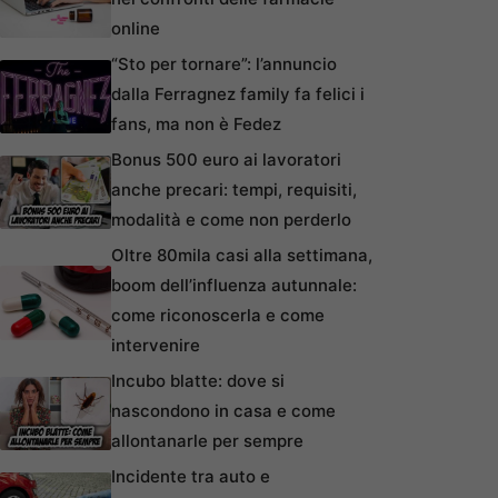
online
“Sto per tornare”: l’annuncio
dalla Ferragnez family fa felici i
fans, ma non è Fedez
Bonus 500 euro ai lavoratori
anche precari: tempi, requisiti,
modalità e come non perderlo
Oltre 80mila casi alla settimana,
boom dell’influenza autunnale:
come riconoscerla e come
intervenire
Incubo blatte: dove si
nascondono in casa e come
allontanarle per sempre
Incidente tra auto e