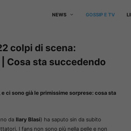
NEWS
GOSSIP E TV
L
22 colpi di scena:
la | Cosa sta succedendo
, e ci sono già le primissime sorprese: cosa sta
nno da
Ilary Blasi
) ha saputo sin da subito
ettatori. I fans non sono più nella pelle e non