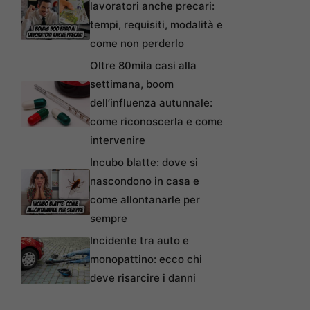
lavoratori anche precari:
tempi, requisiti, modalità e
come non perderlo
Oltre 80mila casi alla
settimana, boom
dell’influenza autunnale:
come riconoscerla e come
intervenire
Incubo blatte: dove si
nascondono in casa e
come allontanarle per
sempre
Incidente tra auto e
monopattino: ecco chi
deve risarcire i danni