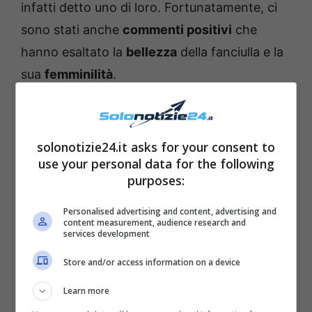
infatti detto uno di loro. Fortunatamente, ci
sono stati anche
commenti positivi
che
hanno esaltato la
bellezza
della fanciulla e la
sua
femminilità
.
solonotizie24.it asks for your consent to
use your personal data for the following
purposes:
Personalised advertising and content, advertising and
content measurement, audience research and
services development
Store and/or access information on a device
Learn more