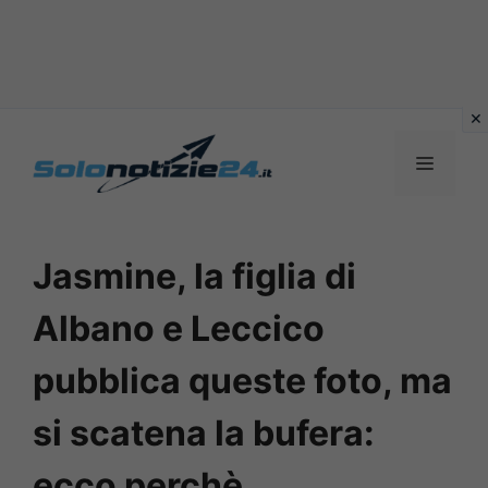
Vai
al
MENU
contenuto
Jasmine, la figlia di
Albano e Leccico
pubblica queste foto, ma
si scatena la bufera:
ecco perchè