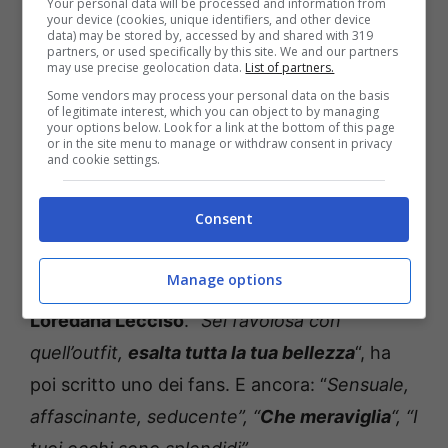
Your personal data will be processed and information from
your device (cookies, unique identifiers, and other device
data) may be stored by, accessed by and shared with 319
partners, or used specifically by this site. We and our partners
may use precise geolocation data.
List of partners.
Some vendors may process your personal data on the basis
of legitimate interest, which you can object to by managing
your options below. Look for a link at the bottom of this page
or in the site menu to manage or withdraw consent in privacy
and cookie settings.
Consent
Alcuni dei suoi seguaci hanno inoltre
Manage options
sottolineato la sua
somiglianza
alla mamma
Loredana Lecciso
. “
Sei favolosa con
quell’outfit,
esalta tutta la tua bellezza
“, ha
poi scritto uno dei fans. E ancora: “
Sensuale,
affascinante, seducente”, “
Che meraviglia
“, “I