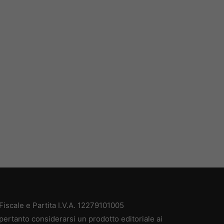
iscale e Partita I.V.A. 12279101005
pertanto considerarsi un prodotto editoriale ai