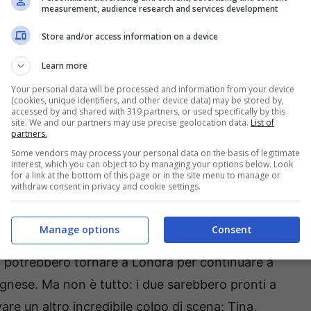
measurement, audience research and services development
Store and/or access information on a device
Learn more
Your personal data will be processed and information from your device
(cookies, unique identifiers, and other device data) may be stored by,
po diversi anni trascorsi a Londra con il suo
accessed by and shared with 319 partners, or used specifically by this
site. We and our partners may use precise geolocation data.
List of
 subito riavvicinata al patron del grande
partners.
ue, alla fine, hanno ceduto ad una notte di
Some vendors may process your personal data on the basis of legitimate
interest, which you can object to by managing your options below. Look
che Vittorio potesse dimenticare Marta, a
for a link at the bottom of this page or in the site menu to manage or
withdraw consent in privacy and cookie settings.
tro suo grande amico. Quest’ultimo ha scoperto
Tina e Vittorio non ha potuto fare altro che farsi
Manage options
Consent
e
Sandro
, che in queste settimane hanno inciso
i, potrebbero tornare a Londra per continuare a
 Agnese. Ma non è tutto: i due sarebbero pronti a
are un altro incredibile colpo di scena: Tina,