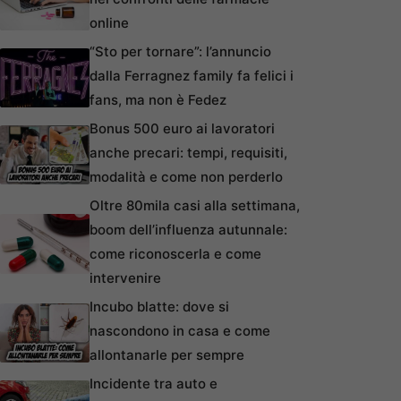
online
“Sto per tornare”: l’annuncio
dalla Ferragnez family fa felici i
fans, ma non è Fedez
Bonus 500 euro ai lavoratori
anche precari: tempi, requisiti,
modalità e come non perderlo
Oltre 80mila casi alla settimana,
boom dell’influenza autunnale:
come riconoscerla e come
intervenire
Incubo blatte: dove si
nascondono in casa e come
allontanarle per sempre
Incidente tra auto e