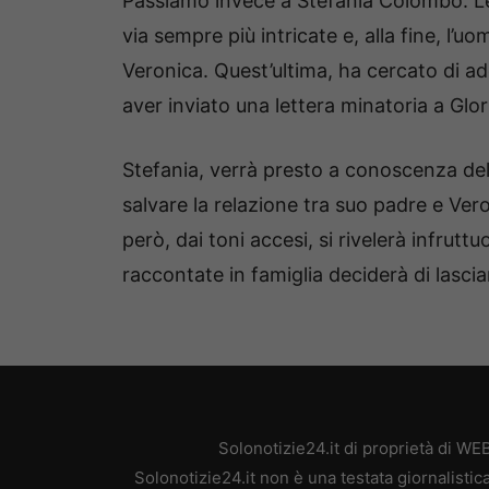
Passiamo invece a Stefania Colombo. Le
via sempre più intricate e, alla fine, l
Veronica. Quest’ultima, ha cercato di add
aver inviato una lettera minatoria a Glor
Stefania, verrà presto a conoscenza dell
salvare la relazione tra suo padre e Ver
però, dai toni accesi, si rivelerà infrutt
raccontate in famiglia deciderà di lasci
Solonotizie24.it di proprietà di W
Solonotizie24.it non è una testata giornalisti