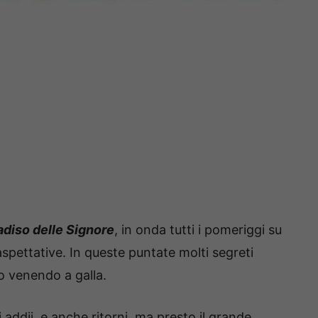
radiso delle Signore
, in onda tutti i pomeriggi su
spettative. In queste puntate molti segreti
no venendo a galla.
i addii, e anche ritorni, ma presto il grande