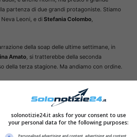
alla partenza di due grandi protagoniste. Stiamo
 Neva Leoni, e di
Stefania Colombo
,
rrazione della soap delle ultime settimane, in
ina Amato
, si tratterebbe della seconda
rso della terza stagione. Ma andiamo con ordine.
 nel futuro di Tina Amato
solonotizie24.it asks for your consent to use
your personal data for the following purposes:
Personalised advertising and content, advertising and content