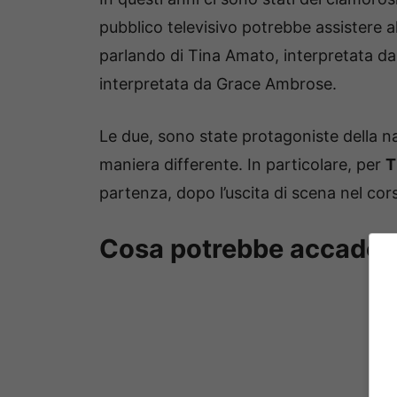
pubblico televisivo potrebbe assistere 
parlando di Tina Amato, interpretata da
interpretata da Grace Ambrose.
Le due, sono state protagoniste della na
maniera differente. In particolare, per
T
partenza, dopo l’uscita di scena nel co
Cosa potrebbe accadere