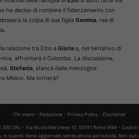
 vicende della famiglia di
Ezio
si sono fatte via
’uomo ha deciso di rompere il fidanzamento con
ossarsi la colpa di sua figlia
Gemma
, rea di
ia.
a relazione tra Ezio e
Gloria
e, nel tentativo di
onica, affronterà il Colombo. La discussione,
uosa.
Stefania
, stanca delle menzogne
are Milano. Ma tornerà?
Chi siamo
-
Redazione
-
Privacy Policy
-
Disclaimer
EB 365 SRL - Via Nicola Marchese 10, 00141 Roma (RM) - Codice F
ca, in quanto viene aggiornato senza alcuna periodicità. Non può 