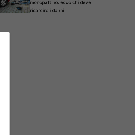
monopattino: ecco chi deve
risarcire i danni