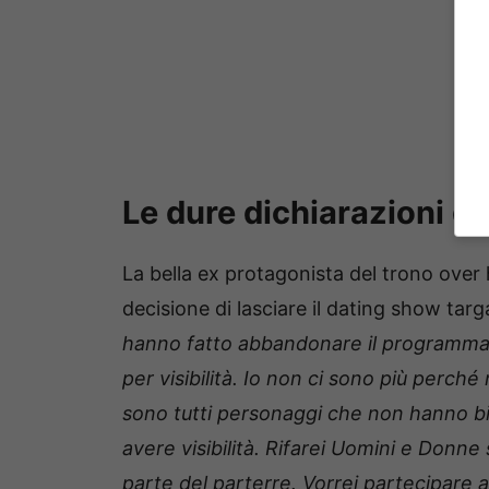
Le dure dichiarazioni d
La bella ex protagonista del trono over h
decisione di lasciare il dating show tar
hanno fatto abbandonare il programma. 
per visibilità. Io non ci sono più perch
sono tutti personaggi che non hanno bi
avere visibilità. Rifarei Uomini e Donn
parte del parterre. Vorrei partecipare