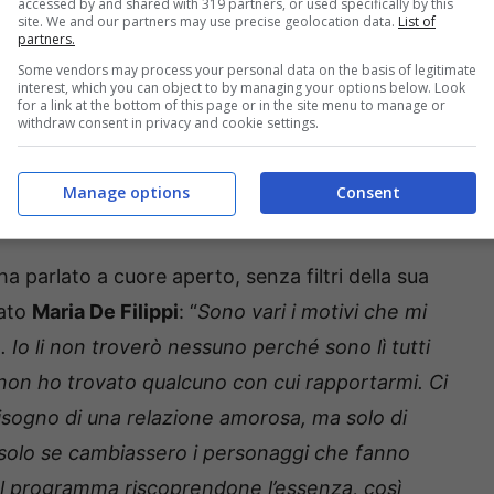
accessed by and shared with 319 partners, or used specifically by this
site. We and our partners may use precise geolocation data.
List of
partners.
Some vendors may process your personal data on the basis of legitimate
interest, which you can object to by managing your options below. Look
for a link at the bottom of this page or in the site menu to manage or
withdraw consent in privacy and cookie settings.
Manage options
Consent
ella dama di Uomini e Donne
a parlato a cuore aperto, senza filtri della sua
gato
Maria De Filippi
: “
Sono vari i motivi che mi
Io li non troverò nessuno perché sono lì tutti
é non ho trovato qualcuno con cui rapportarmi. Ci
sogno di una relazione amorosa, ma solo di
e solo se cambiassero i personaggi che fanno
 al programma riscoprendone l’essenza, così