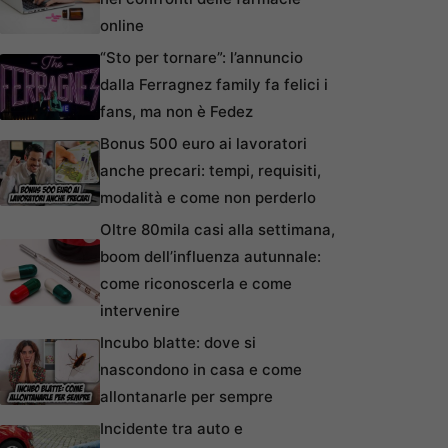
online
“Sto per tornare”: l’annuncio
dalla Ferragnez family fa felici i
fans, ma non è Fedez
Bonus 500 euro ai lavoratori
anche precari: tempi, requisiti,
modalità e come non perderlo
Oltre 80mila casi alla settimana,
boom dell’influenza autunnale:
come riconoscerla e come
intervenire
Incubo blatte: dove si
nascondono in casa e come
allontanarle per sempre
Incidente tra auto e