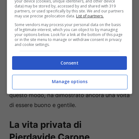
your device (cookies, unique identifiers, and other device
data) may be stored by, accessed by and shared with 319
partners, or used specifically by this site. We and our partners
Dopo un po’ di tempo, è finalmente giunta la
may use precise geolocation data.
List of partners.
Some vendors may process your personal data on the basis
bellissima notizia: l’artista ha
sconfitto la sua
of legitimate interest, which you can object to by managing
your options below. Look for a link at the bottom of this page
malattia
. Ha così realizzato un brano dal
or in the site menu to manage or withdraw consent in privacy
and cookie settings.
titolo ‘
Forza e coraggio!
‘, e l’ha dedicato a
tutti i
dottori
e a tutti coloro che si ritrovano
Consent
a dover affrontare una
lotta così dura e
stancante
. Una parte dei ricavati è stata
Manage options
inviata all’
ospedale Humanitas di Milano
: in
questo modo, ha dimostrato ancora una volta
di essere buono e gentile.
La vita privata di
Pierdavide Carone