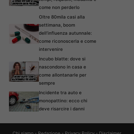
come non perderlo
Oltre 80mila casi alla
settimana, boom
dell’influenza autunnale:
come riconoscerla e come
intervenire
Incubo blatte: dove si
nascondono in casa e
come allontanarle per
sempre
Incidente tra auto e
monopattino: ecco chi
deve risarcire i danni
Chi siamo
-
Redazione
-
Privacy Policy
-
Disclaimer