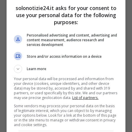
solonotizie24.it asks for your consent to
use your personal data for the following
purposes:
Personalised advertising and content, advertising and
content measurement, audience research and
services development
Store and/or access information on a device
Learn more
Your personal data will be processed and information from
your device (cookies, unique identifiers, and other device
data) may be stored by, accessed by and shared with 319
Mino non si allontana mai
partners, or used specifically by this site. We and our partners
may use precise geolocation data.
List of partners.
dalla tomba, a prescindere
Some vendors may process your personal data on the basis
of legitimate interest, which you can object to by managing
dalle condizioni
your options below. Look for a link at the bottom of this page
or in the site menu to manage or withdraw consent in privacy
and cookie settings.
atmosferiche