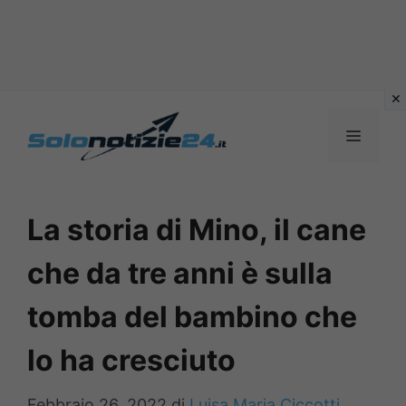
Vai
al
MENU
contenuto
La storia di Mino, il cane
che da tre anni è sulla
tomba del bambino che
lo ha cresciuto
Febbraio 26, 2022
di
Luisa Maria Ciccotti