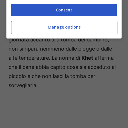
Consent
Come è da trazione in
Vietnam,
il piccolo è
stato seppellito dietro la casa ed il cane non
Manage options
si è mai allontanato. Mino trascorre l’intera
giornata accanto alla tomba del bambino,
non si ripara nemmeno dalle piogge o dalle
alte temperature. La nonna di
Khet
afferma
che il cane abbia capito cosa sia accaduto al
piccolo e che non lasci la tomba per
sorvegliarla.