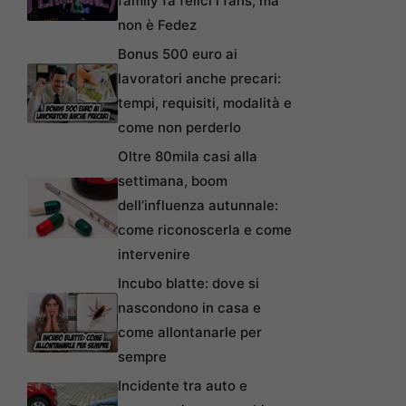
family fa felici i fans, ma
non è Fedez
Bonus 500 euro ai
lavoratori anche precari:
tempi, requisiti, modalità e
come non perderlo
Oltre 80mila casi alla
settimana, boom
dell’influenza autunnale:
come riconoscerla e come
intervenire
Incubo blatte: dove si
nascondono in casa e
come allontanarle per
sempre
Incidente tra auto e