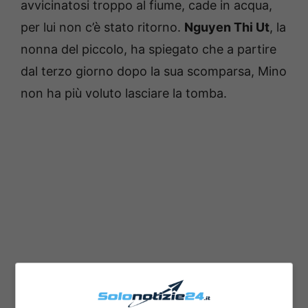
avvicinatosi troppo al fiume, cade in acqua,
per lui non c’è stato ritorno.
Nguyen Thi Ut
, la
nonna del piccolo, ha spiegato che a partire
dal terzo giorno dopo la sua scomparsa, Mino
non ha più voluto lasciare la tomba.