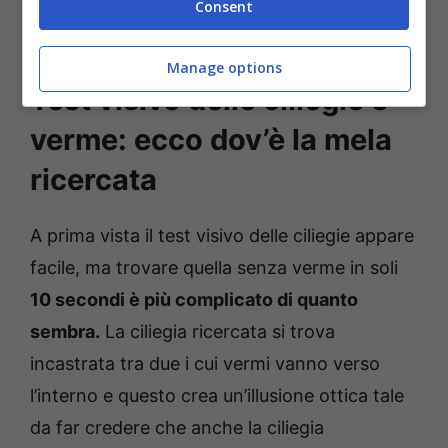
Consent
Manage options
Test visivo delle ciliegie e
verme: ecco dov’è la mela
ricercata
A prima vista il test visivo delle ciliegie appare
facile, ma trovare quella senza verme in soli
10 secondi è più complicato di quanto
sembra.
La ciliegia ricercata si trova
incastrata tra due i cui vermi vanno verso
l’interno e questo crea un’illusione ottica tale
da far credere che anche la ciliegia