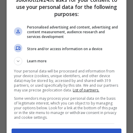
use your personal data for the following
Test-Tipiu-solonotizie24
purposes:
Leggi anche ->
Il Gossip:
Personalised advertising and content, advertising and
content measurement, audience research and
Principessa Charlene
services development
irriconoscibile, brutte notizie
Store and/or access information on a device
per la Cuccarini, Cannoletta
Learn more
confessione choc
Your personal data will be processed and information from
your device (cookies, unique identifiers, and other device
data) may be stored by, accessed by and shared with 319
partners, or used specifically by this site. We and our partners
may use precise geolocation data.
List of partners.
Some vendors may process your personal data on the basis
of legitimate interest, which you can object to by managing
your options below. Look for a link at the bottom of this page
or in the site menu to manage or withdraw consent in privacy
and cookie settings.