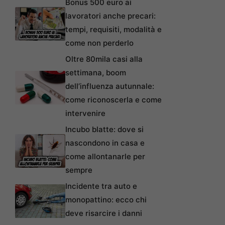
Bonus 500 euro ai
lavoratori anche precari:
tempi, requisiti, modalità e
come non perderlo
Oltre 80mila casi alla
settimana, boom
dell’influenza autunnale:
come riconoscerla e come
intervenire
Incubo blatte: dove si
nascondono in casa e
come allontanarle per
sempre
Incidente tra auto e
monopattino: ecco chi
deve risarcire i danni