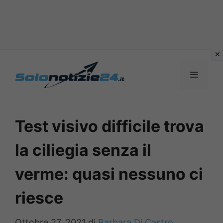
Vai
al
MENU
contenuto
Test visivo difficile trova
la ciliegia senza il
verme: quasi nessuno ci
riesce
Ottobre 27, 2021
di
Barbara Di Castro