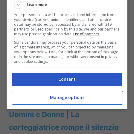
scatto, dove appare sorridente, felice e sicura
Learn more
di stessa al
mare.
Your personal data will be processed and information from
your device (cookies, unique identifiers, and other device
data) may be stored by, accessed by and shared with 319
partners, or used specifically by this site. We and our partners
LEGGI ANCHE ->
Uomini e
may use precise geolocation data.
List of partners.
Some vendors may process your personal data on the basis
Donne, che fine ha Carolina
of legitimate interest, which you can object to by managing
your options below. Look for a link at the bottom of this page
Ronca ? La vita dell’ex del trono
or in the site menu to manage or withdraw consent in privacy
and cookie settings.
classico oggi
Consent
LEGGI ANCHE ->
Massimiliano
Manage options
Mollicone e Vanessa dopo
Uomini e Donne | La
corteggiatrice rompe il silenzio