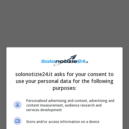
solonotizie24.it asks for your consent to
La cantate si fa portavoce di un messaggio
use your personal data for the following
importante, quello dell’accettazione della
purposes:
propria
fisicità
e delle proprie caratteristiche
Personalised advertising and content, advertising and
personali, anche se non rientrano nei canoni
content measurement, audience research and
services development
estetici, imposti dai media e della moda. Ecco
perchè la cantante ha voluto postare uno
Store and/or access information on a device