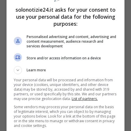
Questo perché le bolle possono rompersi,
solonotizie24.it asks for your consent to
facendo fuoriuscire il sangue. Questo fastidio
use your personal data for the following
non colpisce solo le cosce, ma anche le
purposes:
ascelle o l’inguine, ovvero le zone dove
Personalised advertising and content, advertising and
sudiamo di più.
content measurement, audience research and
services development
Infiammazione da
Store and/or access information on a device
sfregamento cosce: come
Learn more
prevenirla
Your personal data will be processed and information from
your device (cookies, unique identifiers, and other device
data) may be stored by, accessed by and shared with 319
partners, or used specifically by this site. We and our partners
Questo disturbo può essere prevenuto ma
may use precise geolocation data.
List of partners.
anche curato
. Per rimediare e lenire
Some vendors may process your personal data on the basis
of legitimate interest, which you can object to by managing
l’irritazione, si possono utilizzare
creme
your options below. Look for a link at the bottom of this page
or in the site menu to manage or withdraw consent in privacy
contenenti l’ossido di zinco, o l’aloe vera
che
and cookie settings.