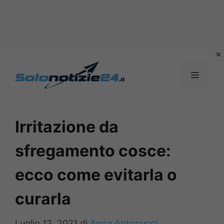
Vai
al
MENU
contenuto
Irritazione da
sfregamento cosce:
ecco come evitarla o
curarla
Luglio 12, 2021
di
Anna Antonucci