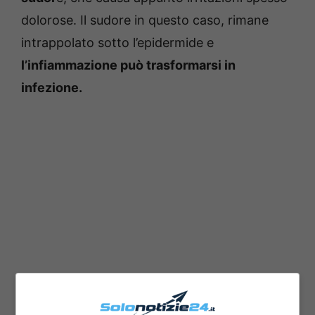
dolorose. Il sudore in questo caso, rimane
intrappolato sotto l’epidermide e
l’infiammazione può trasformarsi in
infezione.