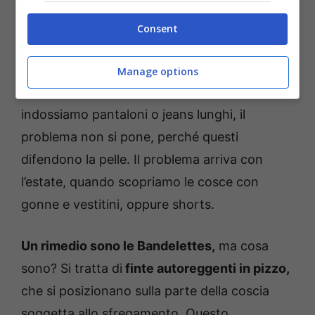
è un ottimo rimedio lenitivo, e dona sollievo
subito, cicatrizzando anche la ferita.
Consent
Un modo, invece, per prevenirla, riguarda
Manage options
l’abbigliamento.
Ovviamente quando
indossiamo pantaloni o jeans lunghi, il
problema non si pone, perché questi
difendono la pelle. Il problema arriva con
l’estate, quando scopriamo le cosce con
gonne e vestitini, oppure shorts.
Un rimedio sono le Bandelettes,
ma cosa
sono? Si tratta di
finte autoreggenti in pizzo,
che si posizionano sulla parte della coscia
soggetta allo sfregamento. Questo