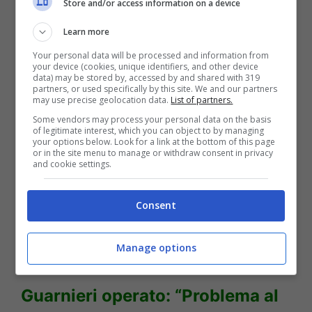
Store and/or access information on a device
contro Ida, ed ha ammesso di credere a
Learn more
quanto detto da Guarnieri.
Your personal data will be processed and information from
your device (cookies, unique identifiers, and other device
data) may be stored by, accessed by and shared with 319
partners, or used specifically by this site. We and our partners
may use precise geolocation data.
List of partners.
Some vendors may process your personal data on the basis
of legitimate interest, which you can object to by managing
your options below. Look for a link at the bottom of this page
or in the site menu to manage or withdraw consent in privacy
and cookie settings.
Consent
Manage options
LEGGI ANCHE —–>
Riccardo
Guarnieri operato: “Problema al