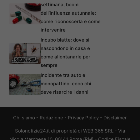
settimana, boom
dell’influenza autunnale:
come riconoscerla e come
intervenire
Incubo blatte: dove si
nascondono in casa e
come allontanarle per
sempre
Incidente tra auto e
monopattino: ecco chi
deve risarcire i danni
Chi siamo
-
Redazione
-
Privacy Policy
-
Disclaimer
Solonotizie24.it di proprietà di WEB 365 SRL - Via
Nicola Marchese 10, 00141 Roma (RM) - Codice Fiscale