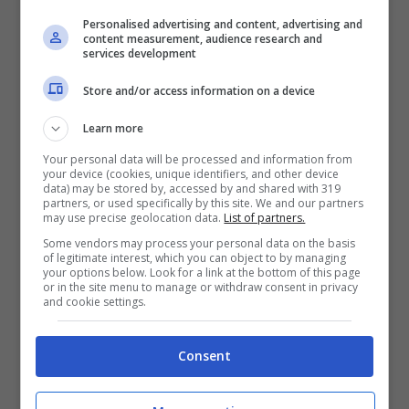
Il nostro cibo non farà altro che farlo vivere
Personalised advertising and content, advertising and
content measurement, audience research and
meno e rovinargli il pelo. Dobbiamo quindi,
services development
prenderci cura di lui, acquistando cibo per
Store and/or access information on a device
cani.
Questo deve essere scelto in base all’età
Learn more
e la razza.
Your personal data will be processed and information from
your device (cookies, unique identifiers, and other device
data) may be stored by, accessed by and shared with 319
Prenditi cura della sua igiene
partners, or used specifically by this site. We and our partners
may use precise geolocation data.
List of partners.
Some vendors may process your personal data on the basis
L’igiene del tuo cane è fondamentale, sia per
of legitimate interest, which you can object to by managing
your options below. Look for a link at the bottom of this page
la sua salute che per la tua! Un cane poco
or in the site menu to manage or withdraw consent in privacy
and cookie settings.
curato può attirare pappataci e parassiti, ed è
per questo che
deve essere pulito con
Consent
costanza.