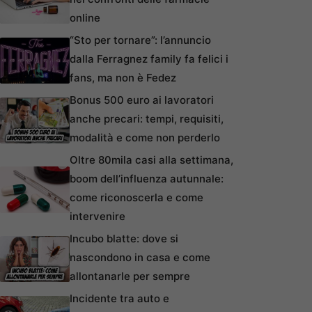
online
“Sto per tornare”: l’annuncio
dalla Ferragnez family fa felici i
fans, ma non è Fedez
Bonus 500 euro ai lavoratori
anche precari: tempi, requisiti,
modalità e come non perderlo
Oltre 80mila casi alla settimana,
boom dell’influenza autunnale:
come riconoscerla e come
intervenire
Incubo blatte: dove si
nascondono in casa e come
allontanarle per sempre
Incidente tra auto e