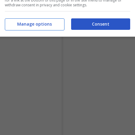
for a link at the bottom of this page or in the site menu to manage or
withdraw consent in privacy and cookie settings.
Manage options
Consent