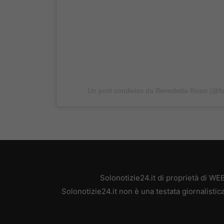
Un post condiviso da Benedetta Rossi (@f
Solonotizie24.it di proprietà di W
Solonotizie24.it non è una testata giornalisti