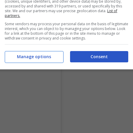
(cookies, unique identifiers, and other device data) may be stored by,
accessed by and shared with 319 partners, or used specifically by this
site. We and our partners may use precise geolocation data.
List of
partners.
Some vendors may process your personal data on the basis of legitimate
interest, which you can object to by managing your options below. Look
for a link at the bottom of this page or in the site menu to manage or
withdraw consent in privacy and cookie settings.
Manage options
Consent