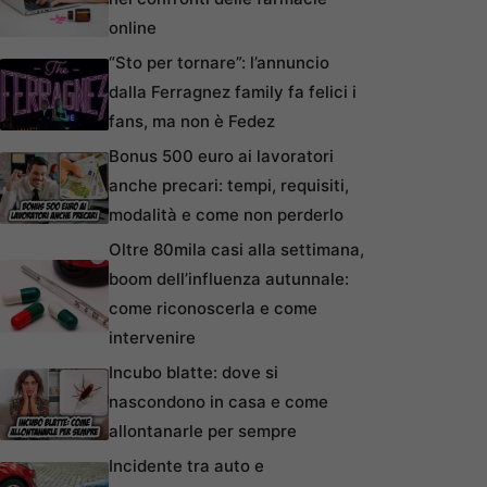
online
“Sto per tornare”: l’annuncio
dalla Ferragnez family fa felici i
fans, ma non è Fedez
Bonus 500 euro ai lavoratori
anche precari: tempi, requisiti,
modalità e come non perderlo
Oltre 80mila casi alla settimana,
boom dell’influenza autunnale:
come riconoscerla e come
intervenire
Incubo blatte: dove si
nascondono in casa e come
allontanarle per sempre
Incidente tra auto e