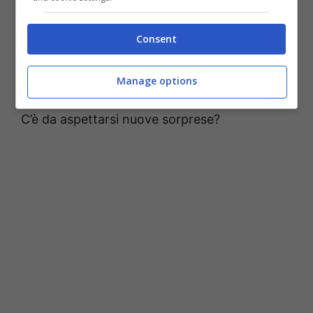
mi piace a prescindere che sia lì. Lui mi ha
messo un cuoricino però non ha risposto a
Consent
parole. In realtà mi piacerebbe essere
corteggiata ora…” ha detto l’Autiero. Dunque
Manage options
il cavaliere non sarebbe andato oltre, per ora.
C’è da aspettarsi nuove sorprese?