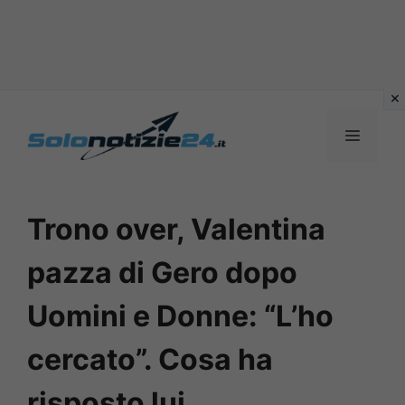
Vai
al
MENU
contenuto
Trono over, Valentina
pazza di Gero dopo
Uomini e Donne: “L’ho
cercato”. Cosa ha
risposto lui