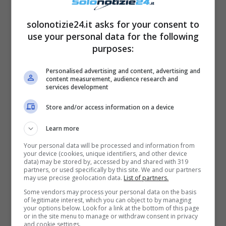
Già perchè a cercarlo, dopo il suo abbandono
ci ha pensato (oltre che tante fan) una ex
solonotizie24.it asks for your consent to
use your personal data for the following
dama del trono over di Uomini e Donne. Di
purposes:
chi stiamo parlando? Di
Valentina Autiero
, la
romana tutto pepe che per anni ha tenuto
Personalised advertising and content, advertising and
content measurement, audience research and
banco, all’interno del dating show, con le sue
services development
vicissitudini sentimentali. La 40enne, in
Store and/or access information on a device
un’intervista rilasciata recentemente a Rtl
Learn more
102.5 ha infatti spiegato di essere stata molto
Your personal data will be processed and information from
colpita da Gero, dai suoi modi di fare e dalla
your device (cookies, unique identifiers, and other device
data) may be stored by, accessed by and shared with 319
sua bellezza, al punto da spingerla a cercare
partners, or used specifically by this site. We and our partners
may use precise geolocation data.
List of partners.
un contatto con lui: “ho mandato un
Some vendors may process your personal data on the basis
messaggio su Instagram quando è uscito dal
of legitimate interest, which you can object to by managing
your options below. Look for a link at the bottom of this page
programma, proprio perché se uno mi piace
or in the site menu to manage or withdraw consent in privacy
and cookie settings.