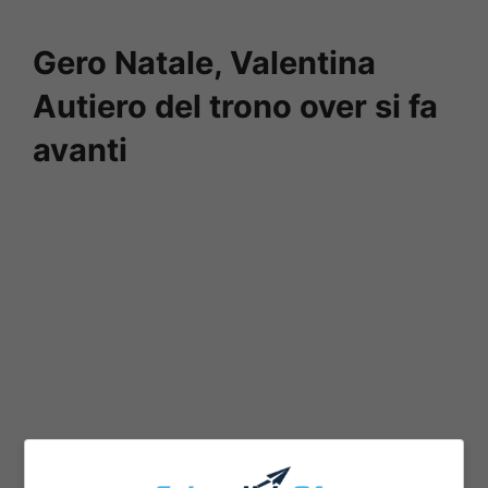
Gero Natale, Valentina
Autiero del trono over si fa
avanti