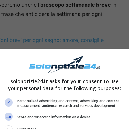
o. Vedremo anche
l’oroscopo settimanale breve
in
a frase che anticiperà la settimana per ogni
oni brevi per ogni segno: amore, consigli e
na breve
solonotizie24.it asks for your consent to use
tori capiranno da una semplice frase o parola
your personal data for the following purposes:
se al proprio segno. Sta quindi a chi leggere
Personalised advertising and content, advertising and content
u quella frase per capire dove andrà a parare la
measurement, audience research and services development
o segno. L’interpretazione è ovviamente libera e
Store and/or access information on a device
ò che accadrà