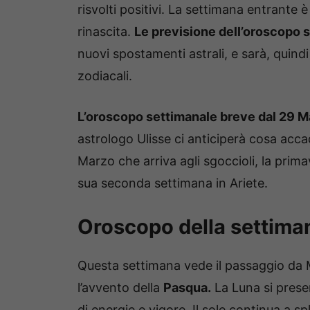
risvolti positivi. La settimana entrante 
rinascita.
Le previsione dell’oroscopo s
nuovi spostamenti astrali, e sarà, quind
zodiacali.
L’oroscopo settimanale breve dal 29 Ma
astrologo Ulisse ci anticiperà cosa acc
Marzo che arriva agli sgoccioli, la prim
sua seconda settimana in Ariete.
Oroscopo della settiman
Questa settimana vede il passaggio da M
l’avvento della
Pasqua.
La Luna si prese
di energie e vigore. Il sole continua a s