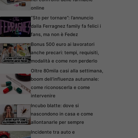
online
“Sto per tornare”: l’annuncio
dalla Ferragnez family fa felici i
fans, ma non è Fedez
Bonus 500 euro ai lavoratori
anche precari: tempi, requisiti,
modalità e come non perderlo
Oltre 80mila casi alla settimana,
boom dell’influenza autunnale:
come riconoscerla e come
intervenire
Incubo blatte: dove si
nascondono in casa e come
allontanarle per sempre
Incidente tra auto e