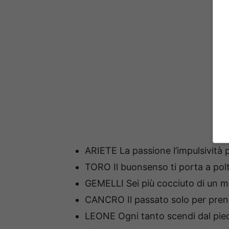
ARIETE La passione l’impulsività 
TORO Il buonsenso ti porta a polt
GEMELLI Sei più cocciuto di un m
CANCRO Il passato solo per prend
LEONE Ogni tanto scendi dal pied