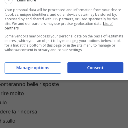
Learn more
Your personal data will be processed and information from your device
(cookies, unique identifiers, and other device data) may be stored by,
accessed by and shared with 319 partners, or used specifically by this
site. We and our partners may use precise geolocation data.
List of
partners.
Some vendors may process your personal data on the basis of legitimate
interest, which you can object to by managing your options below. Look
for a link at the bottom of this page or in the site menu to manage or
withdraw consent in privacy and cookie settings.
Manage options
Consent
porteranno belle risposte
rire molto
ulo
ere la rincorsa
istallo