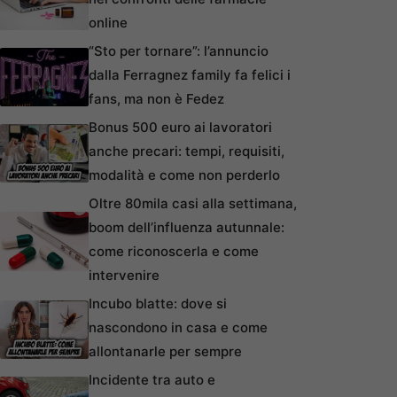
online
“Sto per tornare”: l’annuncio
dalla Ferragnez family fa felici i
fans, ma non è Fedez
Bonus 500 euro ai lavoratori
anche precari: tempi, requisiti,
modalità e come non perderlo
Oltre 80mila casi alla settimana,
boom dell’influenza autunnale:
come riconoscerla e come
intervenire
Incubo blatte: dove si
nascondono in casa e come
allontanarle per sempre
Incidente tra auto e