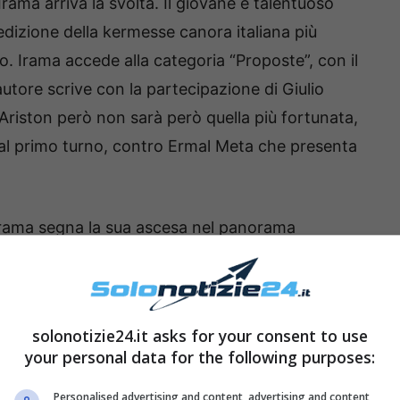
ama arriva la svolta. Il giovane e talentuoso
edizione della kermesse canora italiana più
. Irama accede alla categoria “Proposte”, con il
utore scrive con la partecipazione di Giulio
’Ariston però non sarà però quella più fortunata,
a al primo turno, contro Ermal Meta che presenta
Irama segna la sua ascesa nel panorama
atti pubblicato il suo primo album, che prende
 da me, estratto proprio dal disco viene
al” di Canale 5, dove Irama si aggiudica la
solonotizie24.it asks for your consent to use
lla categoria Giovani. Da lì in poi il giovane
your personal data for the following purposes:
“Battiti Live” e pubblica il terzo singolo, “Non
Personalised advertising and content, advertising and content