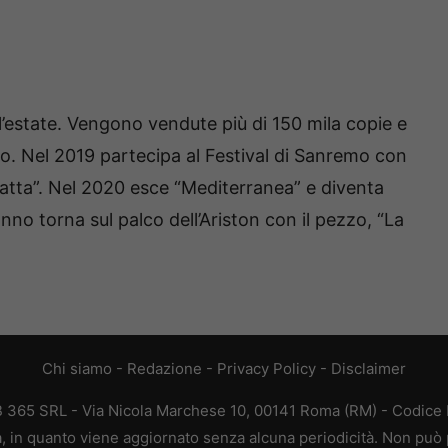
ll’estate. Vengono vendute più di 150 mila copie e
tino. Nel 2019 partecipa al Festival di Sanremo con
 latta”. Nel 2020 esce “Mediterranea” e diventa
no torna sul palco dell’Ariston con il pezzo, “La
Chi siamo
-
Redazione
-
Privacy Policy
-
Disclaimer
EB 365 SRL - Via Nicola Marchese 10, 00141 Roma (RM) - Codice F
ca, in quanto viene aggiornato senza alcuna periodicità. Non può 