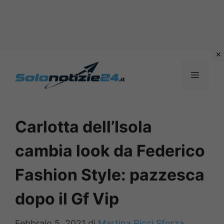
Vai
al
MENU
contenuto
Carlotta dell’Isola
cambia look da Federico
Fashion Style: pazzesca
dopo il Gf Vip
Febbraio 5, 2021
di
Martina Ricci Sforza