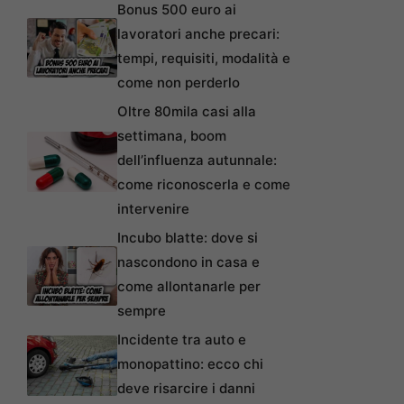
Bonus 500 euro ai
lavoratori anche precari:
tempi, requisiti, modalità e
come non perderlo
Oltre 80mila casi alla
settimana, boom
dell’influenza autunnale:
come riconoscerla e come
intervenire
Incubo blatte: dove si
nascondono in casa e
come allontanarle per
sempre
Incidente tra auto e
monopattino: ecco chi
deve risarcire i danni