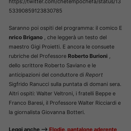
https://twitter.com/chetempochefa/status/13
53390859123830785
Saranno poi ospiti del programma: il comico E
nrico Brigano
, che leggerà un testo del
maestro Gigi Proietti.
E ancora le consuete
rubriche del Professore
Roberto Burioni
,
dello scrittore Roberto Saviano e le
anticipazioni del conduttore di
Report
Sigfrido Ranucci sulla puntata di domani sera.
Altri ospiti: Walter Veltroni, i fratelli Beppe e
Franco Baresi, il Professore Walter Ricciardi e
la giornalista Giovanna Botteri.
Leggi anche —->
Elodie, pantalone aderente