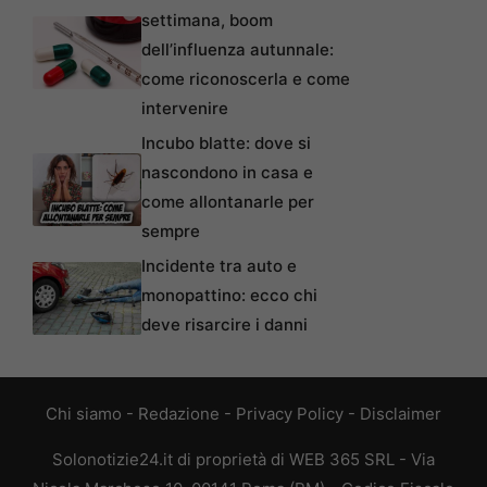
settimana, boom
dell’influenza autunnale:
come riconoscerla e come
intervenire
Incubo blatte: dove si
nascondono in casa e
come allontanarle per
sempre
Incidente tra auto e
monopattino: ecco chi
deve risarcire i danni
Chi siamo
-
Redazione
-
Privacy Policy
-
Disclaimer
Solonotizie24.it di proprietà di WEB 365 SRL - Via