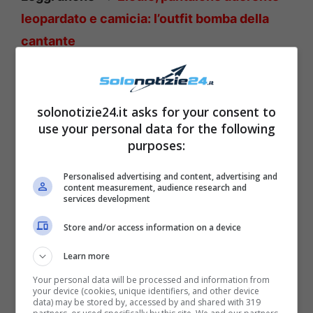
leopardato e camicia: l’outfit bomba della
cantante
solonotizie24.it asks for your consent to
use your personal data for the following
purposes:
Personalised advertising and content, advertising and
content measurement, audience research and
services development
Store and/or access information on a device
Learn more
Leggi anche —->
Maria de Filippi, il
Your personal data will be processed and information from
retroscena: “Se non fossi stata sposata con
your device (cookies, unique identifiers, and other device
data) may be stored by, accessed by and shared with 319
Maurizio…”