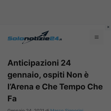
Vai
al
MENU
contenuto
Anticipazioni 24
gennaio, ospiti Non è
l’Arena e Che Tempo Che
Fa
Gennaio 24, 2021
di
Marco Signorini