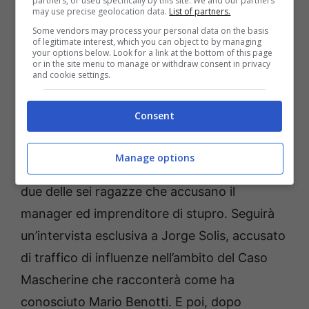
partners, or used specifically by this site. We and our partners
may use precise geolocation data.
List of partners.
Some vendors may process your personal data on the basis
Il talk di La7
of legitimate interest, which you can object to by managing
your options below. Look for a link at the bottom of this page
or in the site menu to manage or withdraw consent in privacy
and cookie settings.
Passiamo alle anticipazioni e agli ospiti di
questa sera de Non è l’Arena, dalle ore 21.00
Consent
circa.
Riprende la grande inchiesta del talk
condotto da Massimo Giletti sul
Caso
Manage options
Genovese.
Ascolteremo la testimonianza di
due delle sei ragazze che accusano il
manager ed imprenditore di stupro.
Seguirà
un’intervista esclusiva a Jorge Solis, accusato
di traffico di influenze nell’ambito del Caso
Mascherine che racconterà come ha
conosciuto Mario Benotti.
E poi, dopo