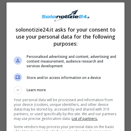
prima e dopo: la trasformazione della
studentessa campana
solonotizie24.it asks for your consent to
use your personal data for the following
purposes:
Personalised advertising and content, advertising and
content measurement, audience research and
services development
Store and/or access information on a device
Learn more
Your personal data will be processed and information from
your device (cookies, unique identifiers, and other device
Giulia Scarano, perché
data) may be stored by, accessed by and shared with 319
partners, or used specifically by this site. We and our partners
may use precise geolocation data.
List of partners.
partecipa a “Il Collegio”?
Some vendors may process your personal data on the basis