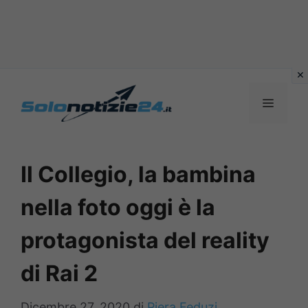
Vai
al
MENU
contenuto
Il Collegio, la bambina
nella foto oggi è la
protagonista del reality
di Rai 2
Dicembre 27, 2020
di
Piera Feduzi