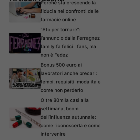
Perché sta crescendo la
fiducia nei confronti delle
farmacie online
“Sto per tornare”:
l’annuncio dalla Ferragnez
family fa felici i fans, ma
non è Fedez
Bonus 500 euro ai
lavoratori anche precari:
tempi, requisiti, modalità e
come non perderlo
Oltre 80mila casi alla
settimana, boom
dell’influenza autunnale:
come riconoscerla e come
intervenire