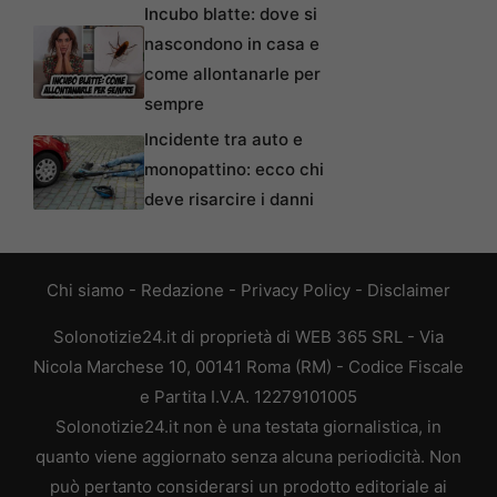
Incubo blatte: dove si
nascondono in casa e
come allontanarle per
sempre
Incidente tra auto e
monopattino: ecco chi
deve risarcire i danni
Chi siamo
-
Redazione
-
Privacy Policy
-
Disclaimer
Solonotizie24.it di proprietà di WEB 365 SRL - Via
Nicola Marchese 10, 00141 Roma (RM) - Codice Fiscale
e Partita I.V.A. 12279101005
Solonotizie24.it non è una testata giornalistica, in
quanto viene aggiornato senza alcuna periodicità. Non
può pertanto considerarsi un prodotto editoriale ai