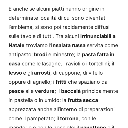
E anche se alcuni piatti hanno origine in
determinate località di cui sono diventati
l’emblema, si sono poi rapidamente diffusi
sulle tavole di tutti. Tra alcuni
irrinunciabili a
Natale
troviamo l’
insalata russa
servita come
antipasto;
brodi
e minestre; la
pasta fatta in
casa
come le lasagne, i ravioli o i tortellini; il
lesso
e gli
arrosti
, di cappone, di vitello
oppure di agnello; i
fritti
che spaziano dal
pesce
alle
verdure
; il
baccalà
principalmente
in pastella o in umido; la
frutta secca
apprezzata anche all’interno di preparazioni
come il pampetato; il
torrone
, con le
mandorle o con le nocciole; il
panettone
e il