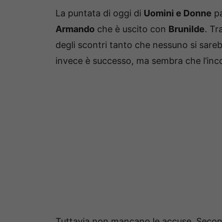
La puntata di oggi di
Uomini e Donne
pa
Armando
che è uscito con
Brunilde
. Tr
degli scontri tanto che nessuno si sareb
invece è successo, ma sembra che l’inco
Tuttavia non mancano le accuse. Second