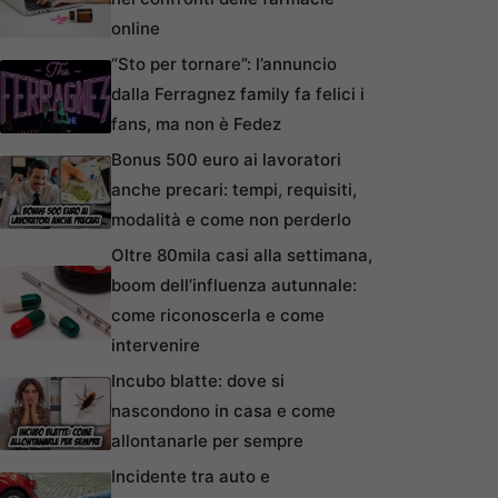
online
“Sto per tornare”: l’annuncio
dalla Ferragnez family fa felici i
fans, ma non è Fedez
Bonus 500 euro ai lavoratori
anche precari: tempi, requisiti,
modalità e come non perderlo
Oltre 80mila casi alla settimana,
boom dell’influenza autunnale:
come riconoscerla e come
intervenire
Incubo blatte: dove si
nascondono in casa e come
allontanarle per sempre
Incidente tra auto e