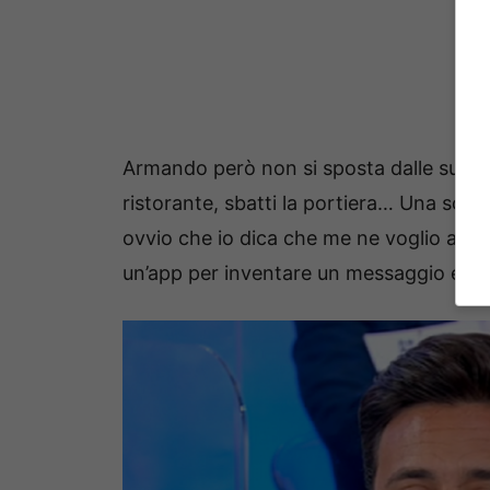
Armando però non si sposta dalle sue conv
ristorante, sbatti la portiera… Una scen
ovvio che io dica che me ne voglio and
un’app per inventare un messaggio e ma