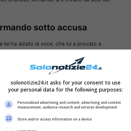
Armando sotto accusa
 lei ha alzato la voce, che lui a provato a
tutto si ricollega ad uno screen portato da
me Brunilde avesse già provato a contattarlo
suo, sostiene che non sia vero e che lui abbia
solonotizie24.it asks for your consent to use
your personal data for the following purposes:
Personalised advertising and content, advertising and content
measurement, audience research and services development
Store and/or access information on a device