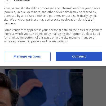
Learn more
Your personal data will be processed and information from your device
(cookies, unique identifiers, and other device data) may be stored by,
accessed by and shared with 319 partners, or used specifically by this
site. We and our partners may use precise geolocation data.
List of
partners.
Some vendors may process your personal data on the basis of legitimate
interest, which you can object to by managing your options below. Look
inzioni: “Hai reazioni forti. Ti alzi dal
for a link at the bottom of this page or in the site menu to manage or
withdraw consent in privacy and cookie settings.
ata del genere davanti a tutti è smisurata. È
are. Una persona che pensa che io abbia usato
Manage options
Consent
ndare un contatto fake è fantascienza”.