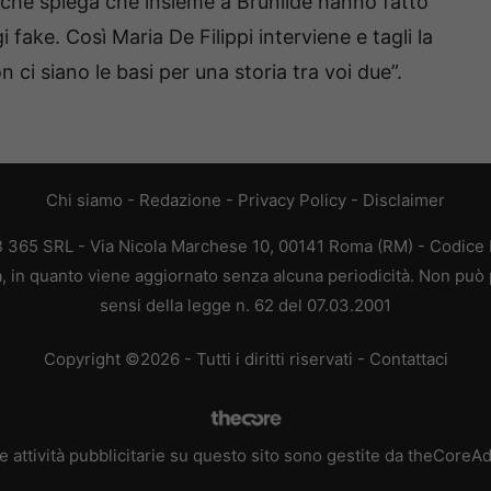
che spiega che insieme a Brunilde hanno fatto
fake. Così Maria De Filippi interviene e tagli la
 ci siano le basi per una storia tra voi due”.
Chi siamo
-
Redazione
-
Privacy Policy
-
Disclaimer
EB 365 SRL - Via Nicola Marchese 10, 00141 Roma (RM) - Codice F
ca, in quanto viene aggiornato senza alcuna periodicità. Non può 
sensi della legge n. 62 del 07.03.2001
Copyright ©2026 - Tutti i diritti riservati -
Contattaci
e attività pubblicitarie su questo sito sono gestite da theCoreA