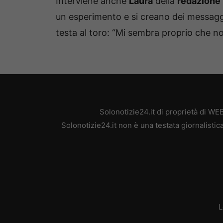
Interviene anche
Laura
della
redazione
un esperimento e si creano dei messaggi 
testa al toro: “Mi sembra proprio che non
Solonotizie24.it di proprietà di W
Solonotizie24.it non è una testata giornalisti
L