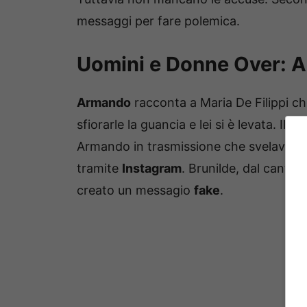
messaggi per fare polemica.
Uomini e Donne Over: 
Armando
racconta a Maria De Filippi che
sfiorarle la guancia e lei si è levata. Il 
Armando in trasmissione che svelava co
tramite
Instagram
. Brunilde, dal canto 
creato un messagio
fake
.