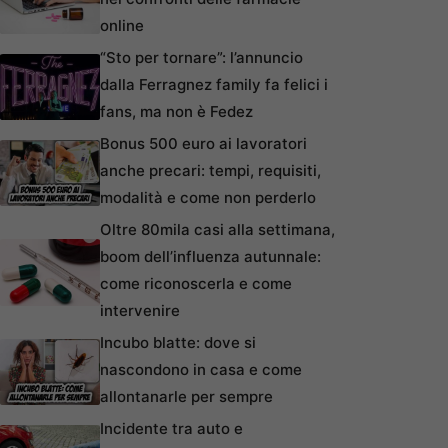
online
“Sto per tornare”: l’annuncio
dalla Ferragnez family fa felici i
fans, ma non è Fedez
Bonus 500 euro ai lavoratori
anche precari: tempi, requisiti,
modalità e come non perderlo
Oltre 80mila casi alla settimana,
boom dell’influenza autunnale:
come riconoscerla e come
intervenire
Incubo blatte: dove si
nascondono in casa e come
allontanarle per sempre
Incidente tra auto e