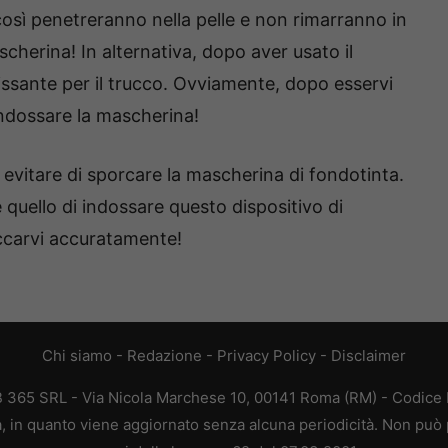
 così penetreranno nella pelle e non rimarranno in
cherina! In alternativa, dopo aver usato il
issante per il trucco. Ovviamente, dopo esservi
indossare la mascherina!
r evitare di sporcare la mascherina di fondotinta.
 quello di indossare questo dispositivo di
ruccarvi accuratamente!
Chi siamo
-
Redazione
-
Privacy Policy
-
Disclaimer
EB 365 SRL - Via Nicola Marchese 10, 00141 Roma (RM) - Codice F
ca, in quanto viene aggiornato senza alcuna periodicità. Non può 