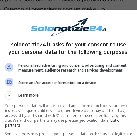
o
. Quando ci prepariamo con un make-up
, metà del fondotinta e del rossetto finisce
zione. Come fare?
solonotizie24.it asks for your consent to use
ome fare?
your personal data for the following purposes:
plice, ma è innegabile che comporta qualche
Personalised advertising and content, advertising and content
measurement, audience research and services development
l’importanza di questo gesto per prevenire e
Store and/or access information on a device
o. Però, tra irritazioni, brufoli improvvisi e
na, bisogna trovare un buon compromesso!
Learn more
Your personal data will be processed and information from your device
(cookies, unique identifiers, and other device data) may be stored by,
accessed by and shared with 319 partners, or used specifically by this
site. We and our partners may use precise geolocation data.
List of
partners.
Some vendors may process your personal data on the basis of legitimate