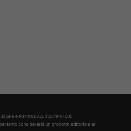
iscale e Partita I.V.A. 12279101005
pertanto considerarsi un prodotto editoriale ai