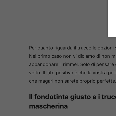
Per quanto riguarda il trucco le opzioni
Nel primo caso non vi diciamo di non met
abbandonare il rimmel. Solo di pensare di
volto. Il lato positivo è che la vostra pe
che magari non sarete proprio perfette
Il fondotinta giusto e i tru
mascherina