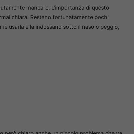
lutamente mancare. L’importanza di questo
 ormai chiara. Restano fortunatamente pochi
e usarla e la indossano sotto il naso o peggio,
no però chiaro anche un piccolo problema che va