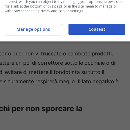
interest, which you can object to by managing your options below. Look
for a link at the bottom of this page or in the site menu to manage or
withdraw consent in privacy and cookie settings.
Manage options
Consent
 sono due: non vi truccate o cambiate prodotti.
tere un po’ di correttore sotto le occhiaie o di
 evitare di mettere il fondotinta su tutto il
lle sicuramente respirerà meglio. Il lato negativo è
.
cchi per non sporcare la