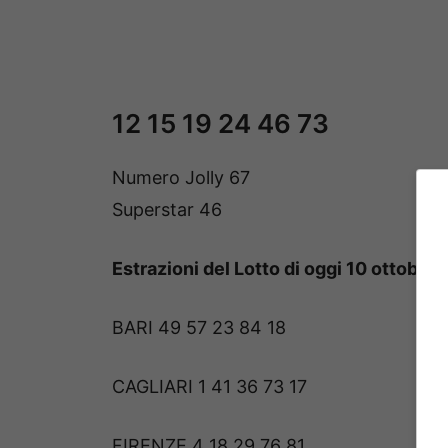
12 15 19 24 46 73
Numero Jolly 67
Superstar 46
Estrazioni del Lotto di oggi 10 ottobre
BARI 49 57 23 84 18
CAGLIARI 1 41 36 73 17
FIRENZE 4 18 29 76 81