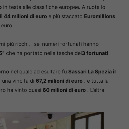
o
in testa alle classifiche europee.
A ruota lo
di
44 milioni di euro
e più staccato
Euromillions
 euro.
i più ricchi, i sei numeri fortunati hanno
5”
che ha portato nelle tasche dei
3 fortunati
orno nel quale ad esultare fu
Sassari
La Spezia il
d una vincita di
67,2 milioni di euro
.
e tutta la
ro ha vinto quasi
60 milioni di euro
.
L’altra