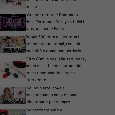
online
“Sto per tornare”: l’annuncio
dalla Ferragnez family fa felici i
fans, ma non è Fedez
Bonus 500 euro ai lavoratori
anche precari: tempi, requisiti,
modalità e come non perderlo
Oltre 80mila casi alla settimana,
boom dell’influenza autunnale:
come riconoscerla e come
intervenire
Incubo blatte: dove si
nascondono in casa e come
allontanarle per sempre
Incidente tra auto e