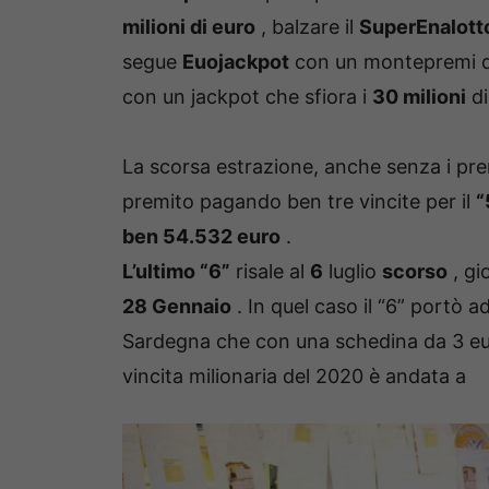
milioni di euro
, balzare il
SuperEnalott
segue
Euojackpot
con un montepremi 
con un jackpot che sfiora i
30 milioni
di
La scorsa estrazione, anche senza i prem
premito pagando ben tre vincite per il
“
ben 54.532
euro
.
L’ultimo “6”
risale al
6
luglio
scorso
, gi
28 Gennaio
.
In quel caso il “6” portò a
Sardegna che con una schedina da 3 eu
vincita milionaria del 2020 è andata a