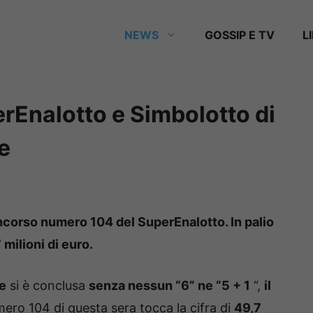
NEWS
GOSSIP E TV
L
rEnalotto e Simbolotto di
e
concorso numero 104 del SuperEnalotto.
In palio
milioni di euro.
e
si è conclusa
senza nessun “6” ne “5 + 1
“,
il
mero 104 di questa sera tocca la cifra di
49,7